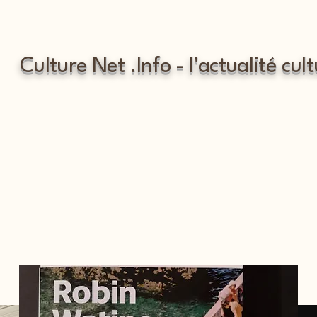
Culture Net .Info - l'actualité cult
SITIONS TELE
SITIONS TELE