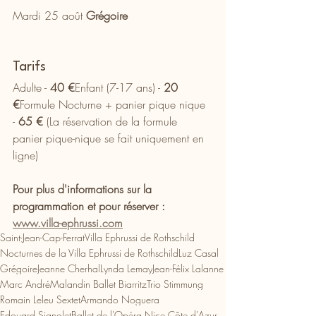
Mardi 25 août 
Grégoire
Tarifs
Adulte - 
40 €
Enfant (7-17 ans) - 
20 
€
Formule Nocturne + panier pique nique 
- 
65 €
(La réservation de la formule 
panier pique-nique se fait uniquement en 
ligne)
Pour plus d'informations sur la 
programmation et pour réserver : 
www.villa-ephrussi.com
Saint-Jean-Cap-Ferrat
Villa Ephrussi de Rothschild
Nocturnes de la Villa Ephrussi de Rothschild
Luz Casal
Grégoire
Jeanne Cherhal
Lynda Lemay
Jean-Félix Lalanne
Marc André
Malandin Ballet Biarritz
Trio Stimmung
Romain Leleu Sextet
Armando Noguera
Edouard Signolet
Ballet de l'Opéra Nice Côte d'Azur