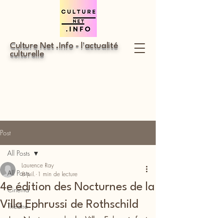
Culture Net .Info - l'actualité
culturelle
Post
All Posts
Laurence Ray
All Posts
8 juil.
1 min de lecture
4e édition des Nocturnes de la
Cinéma
Villa Ephrussi de Rothschild
Théâtre