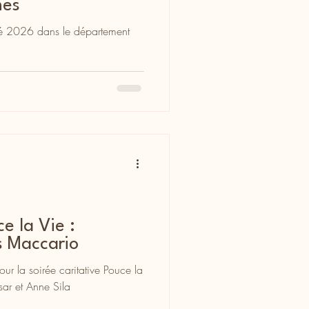
mes
été 2026 dans le département
e la Vie :
s Maccario
ur la soirée caritative Pouce la
r et Anne Sila