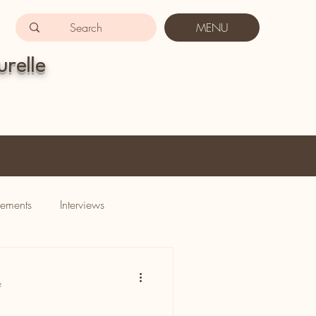
MENU
urelle
ements
Interviews
e