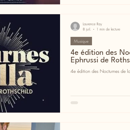
Laurence Ray
8 juil.
1 min de lecture
Musique
4e édition des Noc
Ephrussi de Roths
4e édition des Nocturnes de la