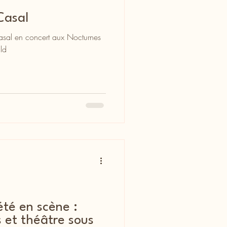
Casal
asal en concert aux Nocturnes
ild
été en scène :
s et théâtre sous