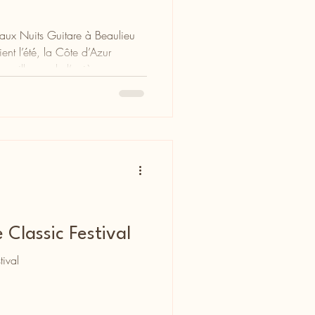
 aux Nuits Guitare à Beaulieu
ent l’été, la Côte d’Azur
x villages de l’arrière-pays,
ques, citadelles, théâtres de
deviennent autant de scènes à
lectro, chanson française,
u monde, mais aussi théâtre :
ls et spectacles se succèdent e
 Classic Festival
tival