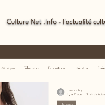
Culture Net .Info - l'actualité cult
Musique
Télévision
Expositions
Littérature
Evén
Laurence Ray
il y a 7 jours
3 min de lectur
Interviews