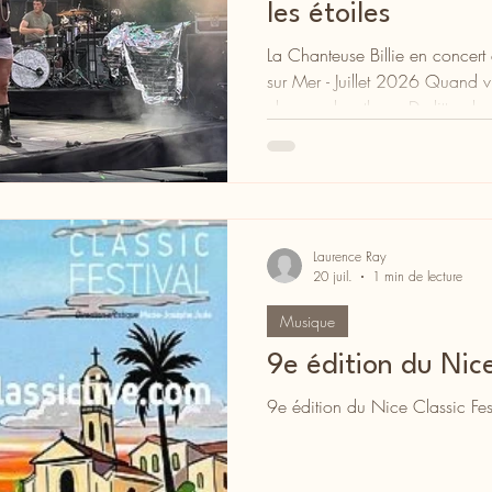
les étoiles
La Chanteuse Billie en concert
sur Mer - Juillet 2026 Quand vi
change de rythme. Du littoral au
pinèdes, jardins, places histori
verdure et sites patrimoniaux 
ciel ouvert. Jazz, rock, pop, é
musique classique, musiques d
depuis le mois de juin, festiva
Laurence Ray
20 juil.
1 min de lecture
Musique
9e édition du Nice
9e édition du Nice Classic Fes