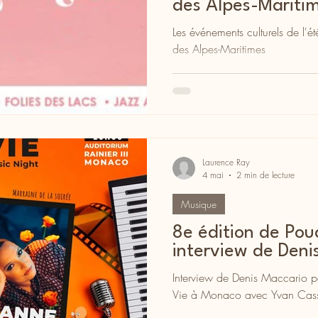
des Alpes-Mariti
Les événements culturels de l'
des Alpes-Maritimes
Laurence Ray
4 mai
2 min de lecture
Musique
8e édition de Pouc
interview de Deni
Interview de Denis Maccario po
Vie à Monaco avec Yvan Cassa