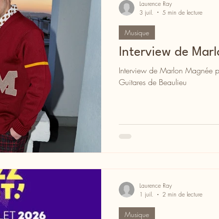
Laurence Ray
3 juil.
5 min de lecture
Musique
Interview de Mar
Interview de Marlon Magnée p
Guitares de Beaulieu
Laurence Ray
1 juil.
2 min de lecture
Musique