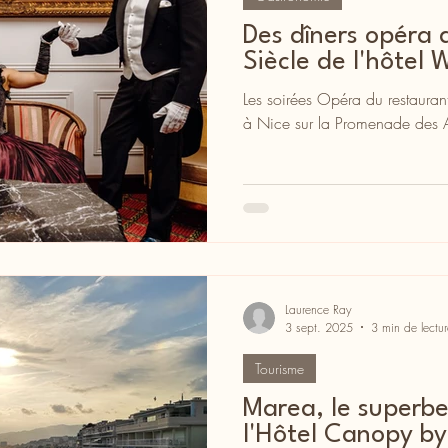
Des dîners opéra 
Siècle de l'hôtel 
Les soirées Opéra du restauran
à Nice sur la Promenade des 
Laurence Ray
3 sept. 2025
3 min de lectur
Tourisme
Marea, le superbe
l'Hôtel Canopy by