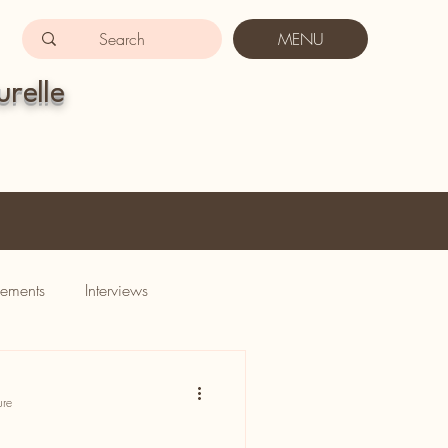
MENU
urelle
ements
Interviews
ure