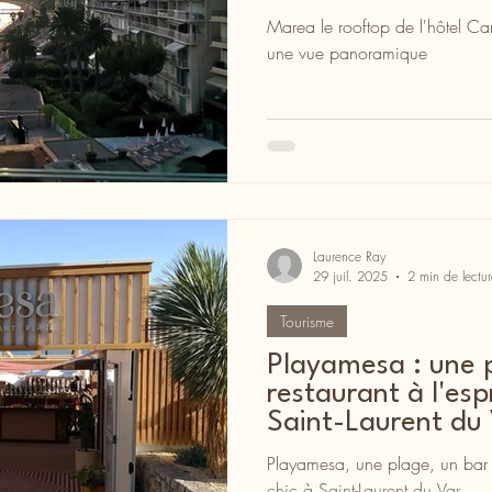
Marea le rooftop de l'hôtel C
une vue panoramique
Laurence Ray
29 juil. 2025
2 min de lectur
Tourisme
Playamesa : une p
restaurant à l'espr
Saint-Laurent du
Playamesa, une plage, un bar et
chic à Saint-Laurent du Var