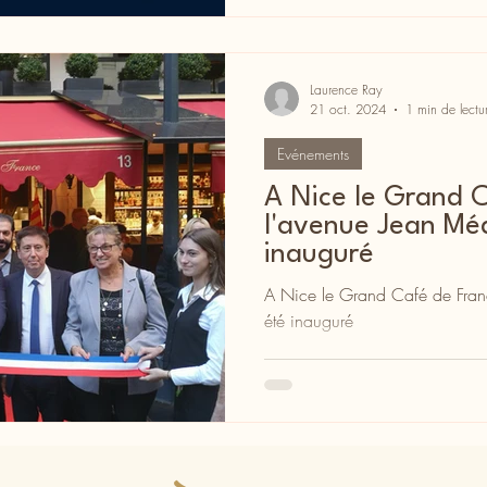
Laurence Ray
21 oct. 2024
1 min de lectu
Evénements
A Nice le Grand 
l'avenue Jean Mé
inauguré
A Nice le Grand Café de Fran
été inauguré