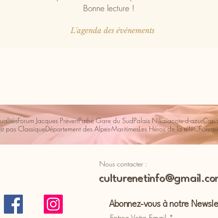
Bonne lecture !
L'agenda des événements
ualités
Forum Jacques Prévert
Pathé Gare du Sud
Palais Nikaïa
cote-d-azur
Cann
st pas Classique
Département des Alpes-Maritimes
Les Héros de la télé
Château
Nous contacter :
culturenetinfo@gmail.c
Abonnez-vous à notre Newsle
Entrez Votre Email