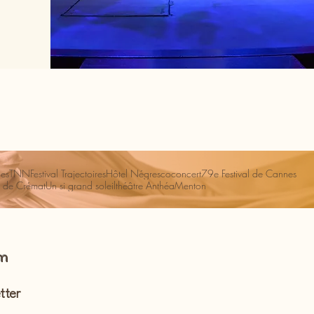
es
TNN
Festival Trajectoires
Hôtel Négresco
concert
79e Festival de Cannes
 de Crémat
Un si grand soleil
théâtre Anthéa
Menton
om
tter