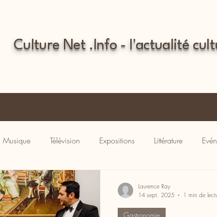
Culture Net .Info - l'actualité cult
Musique
Télévision
Expositions
Littérature
Evén
Laurence Ray
14 sept. 2025
1 min de lect
Gastronomie