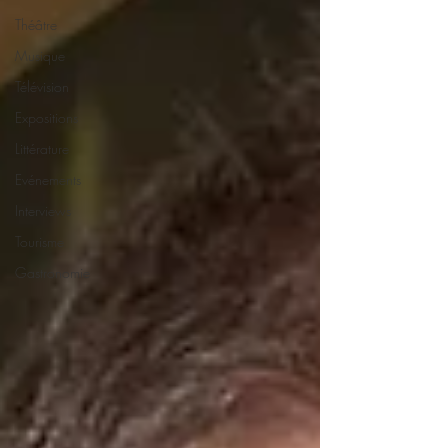
Théâtre
Musique
Télévision
Expositions
Littérature
Evénements
Interviews
Tourisme
Gastronomie