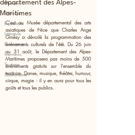
département des Alpes-
Musique
Maritimes
Télévision
C'est au Musée départemental des arts 
Expositions
asiatiques de Nice que Charles Ange 
Littérature
Ginésy a dévoilé la programmation des 
Evénements
événements culturels de l'été. Du 26 juin 
au 31 août, le Département des Alpes-
Interviews
Maritimes proposera pas moins de 500 
Tourisme
événements gratuits sur l'ensemble du 
territoire. Danse, musique, théâtre, humour, 
Gastronomie
cirque, magie : il y en aura pour tous les 
goûts et tous les publics.