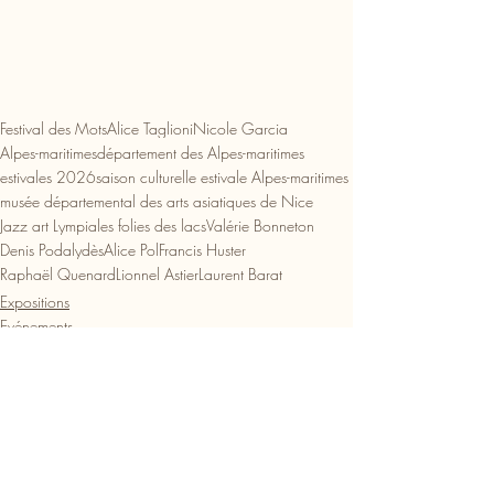
Festival des Mots
Alice Taglioni
Nicole Garcia
Alpes-maritimes
département des Alpes-maritimes
estivales 2026
saison culturelle estivale Alpes-maritimes
musée départemental des arts asiatiques de Nice
Jazz art Lympia
les folies des lacs
Valérie Bonneton
Denis Podalydès
Alice Pol
Francis Huster
Raphaël Quenard
Lionnel Astier
Laurent Barat
Expositions
Evénements
Théâtre