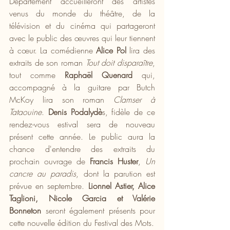
Département accueilleront des artistes 
venus du monde du théâtre, de la 
télévision et du cinéma qui partageront 
avec le public des œuvres qui leur tiennent 
à cœur. La comédienne 
Alice Pol
 lira des 
extraits de son roman 
Tout doit disparaître
, 
tout comme 
Raphaël Quenard
 qui, 
accompagné à la guitare par Butch 
McKoy lira son roman 
Clamser à 
Tataouine
. 
Denis Podalydè
s, fidèle de ce 
rendez-vous estival sera de nouveau 
présent cette année. Le public aura la 
chance d'entendre des extraits du 
prochain ouvrage de 
Francis Huster
, 
Un 
cancre au paradis
, dont la parution est 
prévue en septembre. 
Lionnel Astier, Alice 
Taglioni, Nicole Garcia et Valérie 
Bonneton
 seront également présents pour 
cette nouvelle édition du Festival des Mots.