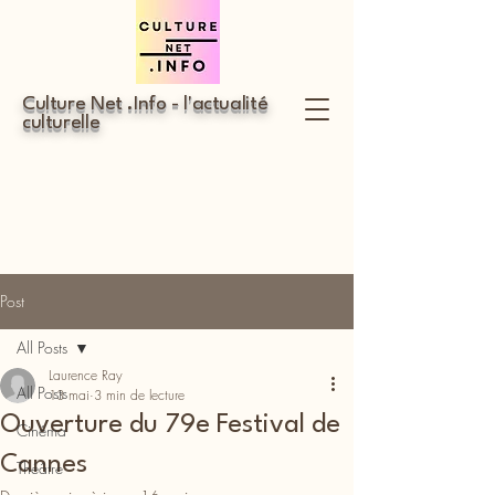
Culture Net .Info - l'actualité
culturelle
Post
All Posts
Laurence Ray
All Posts
13 mai
3 min de lecture
Ouverture du 79e Festival de
Cinéma
Cannes
Théâtre