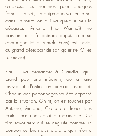
embrasse les hommes pour quelques 
francs. Un soir, un quiproquo va l'entraîner 
dans un tourbillon qui va quelque peu la 
dépasser. Antoine (Pio Marmaï) ne 
parvient plus à peindre depuis que sa 
compagne Irène (Vimala Pons) est morte, 
au grand désespoir de son galeriste (Gilles 
Lellouche). 
Ivre, il va demander à Claudia, qu'il 
prend pour une médium, de la faire 
revivre et d'entrer en contact avec lui. 
Chacun des personnages va être dépassé 
par la situation. On rit, on est touchés par 
Antoine, Armand, Claudia et Irène, tous 
portés par une certaine mélancolie. Ce 
film savoureux qui se déguste comme un 
bonbon est bien plus profond qu'il n'en a 