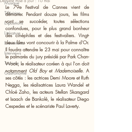
Dernière mise à jour :
16 mai
Musique
Le 79e Festival de Cannes vient de 
Télévision
démarrer. Pendant douze jours, les films 
vont se succéder, toutes sélections 
Expositions
confondues, pour le plus grand bonheur 
Littérature
des cinéphiles et des festivaliers. Vingt-
deux films vont concourir à la Palme d'Or. 
Evénements
Il faudra attendre le 23 mai pour connaître 
Interviews
le palmarès du jury présidé par Park Chan-
Tourisme
Wook, le réalisateur coréen à qui l'on doit 
notamment 
Old Boy 
et 
Mademoiselle
. A 
Gastronomie
ses côtés : les actrices Demi Moore et Ruth 
Negga, les réalisatrices Laura Wandel et 
Chloé Zaho, les acteurs Stellan Skarsgard 
et Isaach de Bankolé, le réalisateur Diego 
Cespedes et le scénariste Paul Laverty.