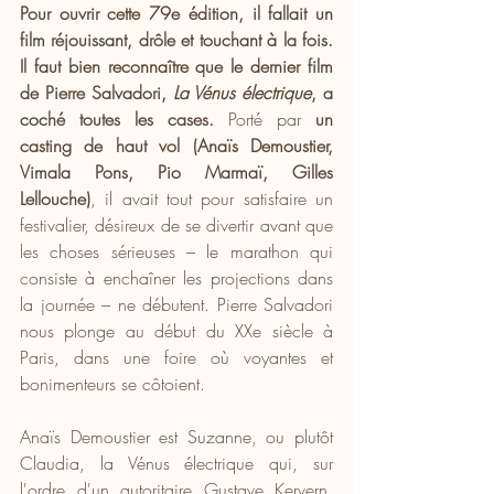
Pour ouvrir cette 79e édition, il fallait un 
film réjouissant, drôle et touchant à la fois. 
Il faut bien reconnaître que le dernier film 
de Pierre Salvadori,
 La Vénus électrique
, a 
coché toutes les cases. 
Porté par 
un 
casting de haut vol (Anaïs Demoustier, 
Vimala Pons, Pio Marmaï, Gilles 
Lellouche)
, il avait tout pour satisfaire un 
festivalier, désireux de se divertir avant que 
les choses sérieuses – le marathon qui 
consiste à enchaîner les projections dans 
la journée – ne débutent. Pierre Salvadori 
nous plonge au début du XXe siècle à 
Paris, dans une foire où voyantes et 
bonimenteurs se côtoient. 
Anaïs Demoustier est Suzanne, ou plutôt 
Claudia, la Vénus électrique qui, sur 
l'ordre d'un autoritaire Gustave Kervern, 