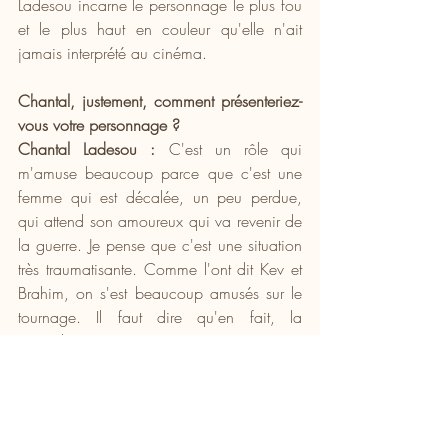
Ladesou incarne le personnage le plus fou 
et le plus haut en couleur qu'elle n'ait 
jamais interprété au cinéma.
Chantal, justement, comment présenteriez-
vous votre personnage ?
Chantal Ladesou : 
C'est un rôle qui 
m'amuse beaucoup parce que c'est une 
femme qui est décalée, un peu perdue, 
qui attend son amoureux qui va revenir de 
la guerre. Je pense que c'est une situation 
très traumatisante. Comme l'ont dit Kev et 
Brahim, on s'est beaucoup amusés sur le 
tournage. Il faut dire qu'en fait, la 
comédie, c'est sérieux parce que Kev 
arrive à s'amuser sur le tournage, mais 
c'est un bosseur énorme. Il refait des 
scènes le soir, il nous renvoie des scènes à 
la refaite. Il travaille énormément, mais il 