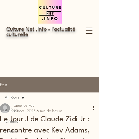
Culture Net .Info - l'actualité
culturelle
Post
All Posts
Laurence Ray
All Posts
13 oct. 2025
6 min de lecture
Le Jour J de Claude Zidi Jr :
Cinéma
rencontre avec Kev Adams,
Théâtre