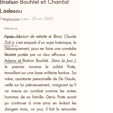
Brahim Bouhlel et Chantal
Musique
Ladesou
Télévision
Dernière mise à jour :
20 oct. 2025
Expositions
Littérature
Après 
Maison de retraite
 et 
Ténor,
 Claude 
Evénements
Zidi Jr s'est emparé d'un sujet historique, le 
Interviews
Débarquement, pour en faire une comédie 
Tourisme
réussie portée par un duo efficace : Kev 
Adams et Brahim Bouhlel. 
Dans Le Jour J,
Gastronomie
le premier incarne le soldat Porte, 
travaillant sur une base militaire factice. Sa 
mère, assistante personnelle de De Gaule, 
veille sur lui précieusement, craignant qu'il 
ne meure au combat comme les autres 
hommes de sa famille. Denis Porte aurait 
pu continuer à vivre ainsi en évitant les 
dangers mais, un jour, il fait la rencontre 