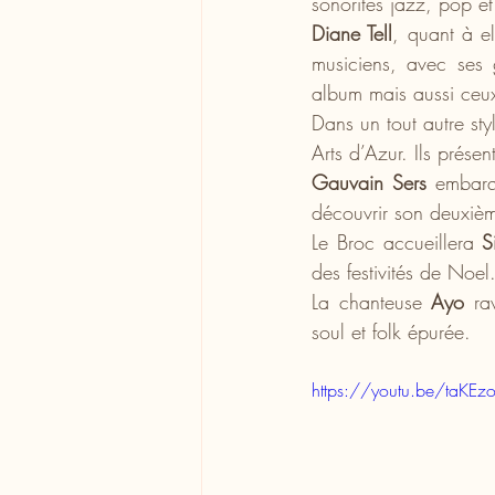
sonorités jazz, pop et
Diane Tell
, quant à e
musiciens, avec ses 
album mais aussi ceux
Dans un tout autre sty
Arts d’Azur. Ils prése
Gauvain Sers
 embarq
découvrir son deuxièm
Le Broc accueillera 
S
des festivités de Noel
La chanteuse 
Ayo 
ra
soul et folk épurée.
https://youtu.be/taK