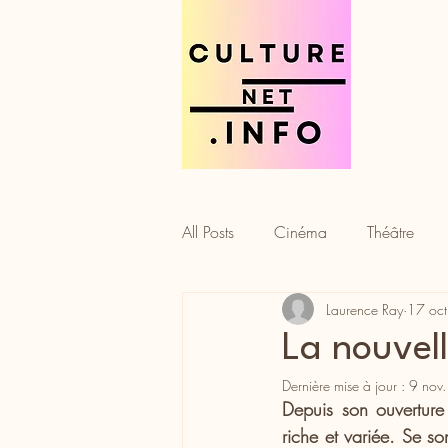
All Posts
Cinéma
Théâtre
Laurence Ray
17 oc
Tourisme
Gastronomie
La nouvell
Dernière mise à jour :
9 nov
Depuis son ouverture
riche et variée. Se so