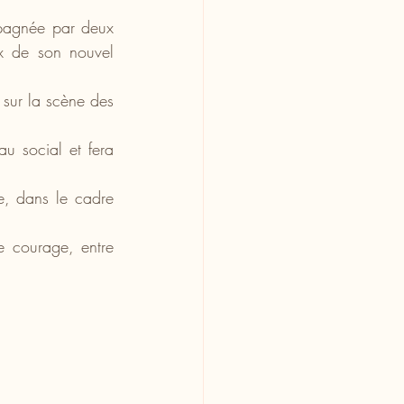
pagnée par deux 
x de son nouvel 
sur la scène des 
u social et fera 
e, dans le cadre 
e courage, entre 