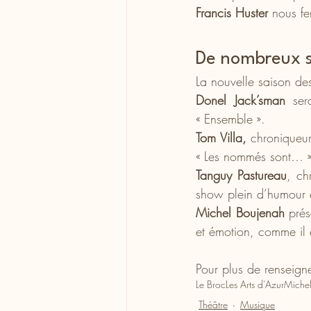
Francis Huster
 nous fe
De nombreux s
La nouvelle saison des
Donel Jack’sman
 ser
« Ensemble ».
Tom Villa,
 chroniqueur
« Les nommés sont… 
Tanguy Pastureau
, ch
show plein d’humour e
Michel Boujenah
 prés
et émotion, comme il 
Pour plus de renseign
Le Broc
Les Arts d'Azur
Miche
Théâtre
Musique