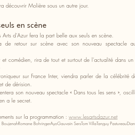
ra découvrir Molière sous un autre jour.
euls en scène
 Arts d’Azur fera la part belle aux seuls en scène.
a de retour sur scène avec son nouveau spectacle au t
 et comédien, rira de tout et surtout de l’actualité dans un s
»
roniqueur sur France Inter, viendra parler de la célébrité
t de dérision.
entera son nouveau spectacle « Dans tous les sens », oscill
en a le secret.
ements sur la programmation : 
www.lesartsdazur.net
l Boujenah
Romane Bohringer
Ayo
Gauvain Sers
Tom Villa
Tanguy Pastureau
Dian