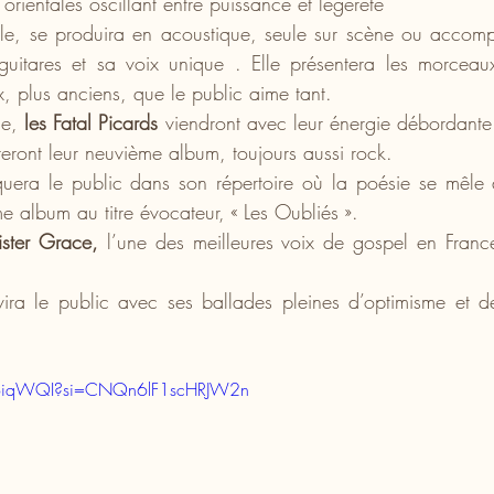
 orientales oscillant entre puissance et légèreté
lle, se produira en acoustique, seule sur scène ou accom
guitares et sa voix unique . Elle présentera les morceau
, plus anciens, que le public aime tant.
le, 
les Fatal Picards
 viendront avec leur énergie débordante 
nteront leur neuvième album, toujours aussi rock.
uera le public dans son répertoire où la poésie se mêle a
e album au titre évocateur, « Les Oubliés ».
ister Grace,
 l’une des meilleures voix de gospel en Franc
.
vira le public avec ses ballades pleines d’optimisme et d
EzoiqWQI?si=CNQn6lF1scHRJW2n