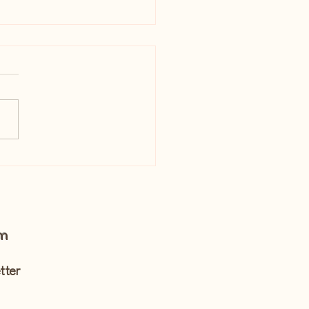
view de Raphaëlle
ray pour la pièce "Du
on dans les veines"
om
tter