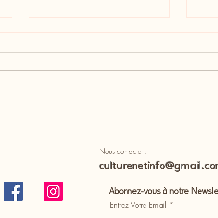
Interview de Frédéric Bouraly
Inter
pour la pièce "Les grands
Camb
enfants"
charb
Nous contacter :
culturenetinfo@gmail.c
Abonnez-vous à notre Newsle
Entrez Votre Email