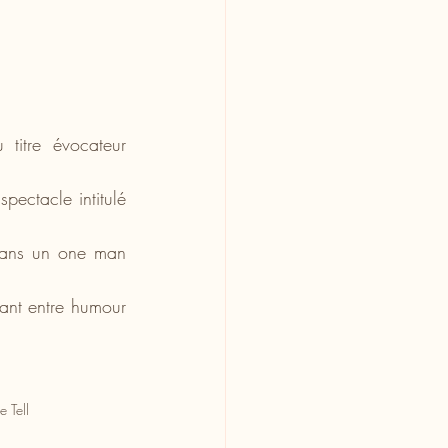
itre évocateur 
pectacle intitulé 
 dans un one man 
ant entre humour 
e Tell