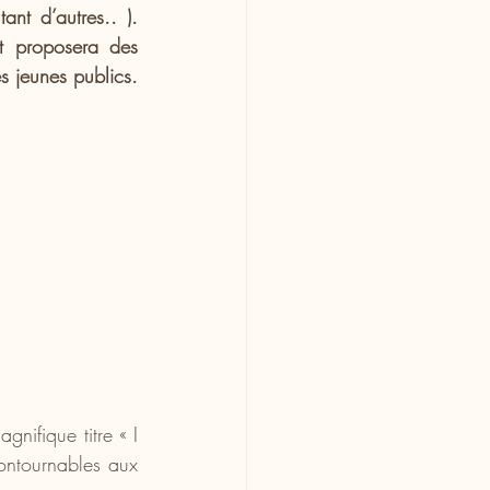
nt d’autres.. ). 
t proposera des 
s jeunes publics.
nifique titre « I 
ontournables aux 