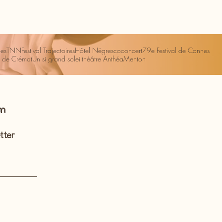
es
TNN
Festival Trajectoires
Hôtel Négresco
concert
79e Festival de Cannes
 de Crémat
Un si grand soleil
théâtre Anthéa
Menton
om
tter