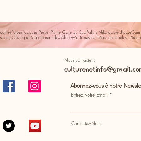
ualités
Forum Jacques Prévert
Pathé Gare du Sud
Palais Nikaïa
cote-d-azur
Cann
st pas Classique
Département des Alpes-Maritimes
Les Héros de la télé
Château
Nous contacter :
culturenetinfo@gmail.c
Abonnez-vous à notre Newsle
Entrez Votre Email
Contactez-Nous