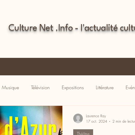
Culture Net .Info - l'actualité cult
Musique
Télévision
Expositions
Littérature
Evén
Laurence Ray
17 oct. 2024
2 min de lectu
Théâtre