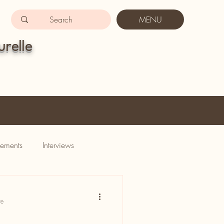
MENU
urelle
ements
Interviews
re