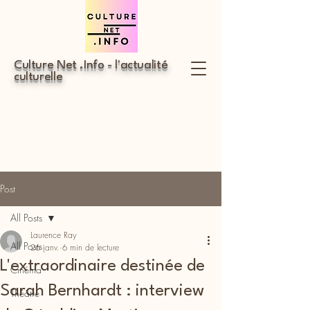
Culture Net .Info - l'actualité
culturelle
Post
All Posts
Laurence Ray
All Posts
26 janv.
6 min de lecture
L'extraordinaire destinée de
Cinéma
Sarah Bernhardt : interview
Théâtre