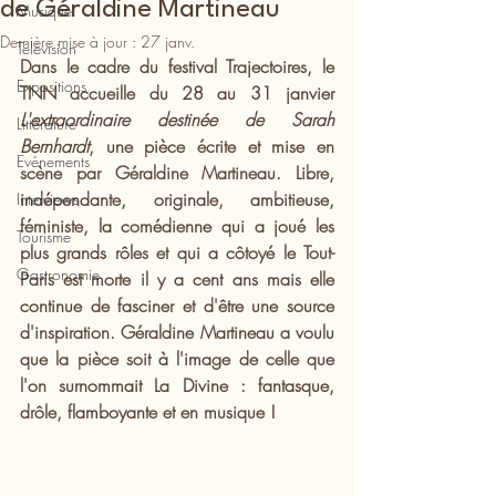
de Géraldine Martineau
Musique
Dernière mise à jour :
27 janv.
Télévision
Dans le cadre du festival Trajectoires, le 
Expositions
TNN accueille du 28 au 31 janvier 
L'extraordinaire destinée de Sarah 
Littérature
Bernhardt
, une pièce écrite et mise en 
Evénements
scène par Géraldine Martineau. Libre, 
indépendante, originale, ambitieuse, 
Interviews
féministe, la comédienne qui a joué les 
Tourisme
plus grands rôles et qui a côtoyé le Tout-
Gastronomie
Paris est morte il y a cent ans mais elle 
continue de fasciner et d'être une source 
d'inspiration. Géraldine Martineau a voulu 
que la pièce soit à l'image de celle que 
l'on surnommait La Divine : fantasque, 
drôle, flamboyante et en musique !