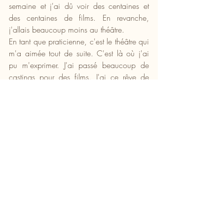
semaine et j'ai dû voir des centaines et 
des centaines de films. En revanche, 
j'allais beaucoup moins au théâtre.
En tant que praticienne, c'est le théâtre qui 
m'a aimée tout de suite. C'est là où j'ai 
pu m'exprimer. J'ai passé beaucoup de 
castings pour des films. J'ai ce rêve de 
cinéma depuis longtemps. Ça m'a pris du 
temps de me dire quelle histoire j'avais 
envie de porter. J'ai mis quatre ans pour 
faire ce court-métrage, dont deux pour le 
financer. C'est très long. 
Cette expérience m'a donné envie de 
continuer. J'aime bien faire des choses 
différentes, apprendre et me mettre en 
déséquilibre. Je n'aime pas trop le confort 
et je n'ai pas envie de refaire ce que j'ai 
déjà fait. J'ai trouvé passionnant 
d'apprendre à faire un film et de pouvoir 