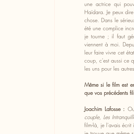
une actrice qui pouv
Haïdara. Je peux dire 
chose. Dans le sérieux
été une complice incr
je tourne ; il faut gé
viennent à moi. Depui
leur faire vivre cet é
coup, c'est aussi ce qu
les uns pour les autre
Même si le film est e
que vos précédents fil
Joachim Lafosse :
 Ou
couple,
Les Intranquill
film-là, je l'avais écrit
je trouve que même s