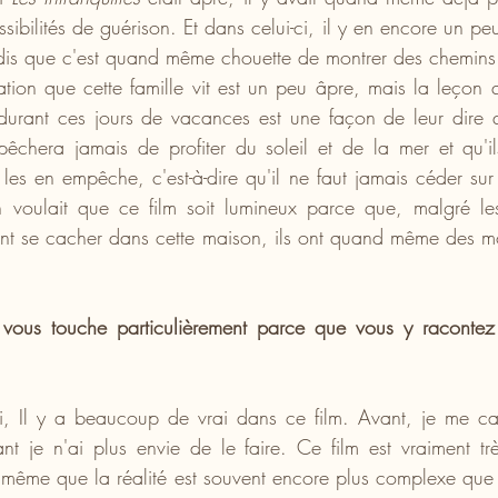
sibilités de guérison. Et dans celui-ci, il y en encore un peu
dis que c'est quand même chouette de montrer des chemins 
tuation que cette famille vit est un peu âpre, mais la leçon
urant ces jours de vacances est une façon de leur dire q
chera jamais de profiter du soleil et de la mer et qu'ils
 les en empêche, c'est-à-dire qu'il ne faut jamais céder sur 
 voulait que ce film soit lumineux parce que, malgré les d
ent se cacher dans cette maison, ils ont quand même des mo
vous touche particulièrement parce que vous y racontez 
, Il y a beaucoup de vrai dans ce film. Avant, je me cach
ant je n'ai plus envie de le faire. Ce film est vraiment tr
s même que la réalité est souvent encore plus complexe que la