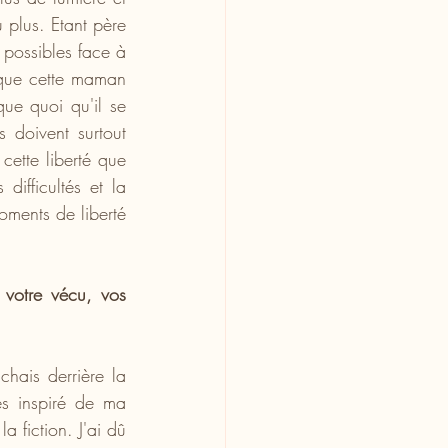
 plus. Etant père 
possibles face à 
 que cette maman 
ue quoi qu'il se 
 doivent surtout 
cette liberté que 
ifficultés et la 
ments de liberté 
votre vécu, vos 
ais derrière la 
ès inspiré de ma 
 fiction. J'ai dû 