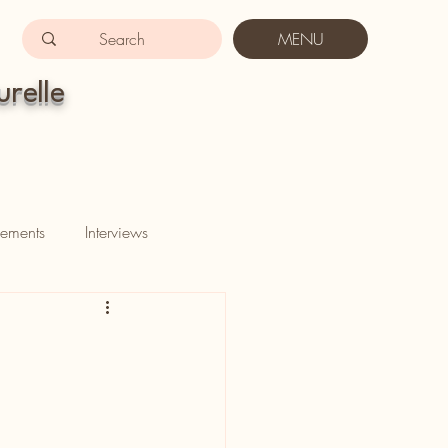
MENU
urelle
ements
Interviews
u