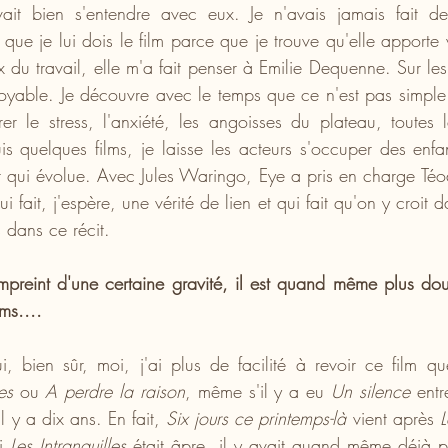
ait bien s'entendre avec eux. Je n'avais jamais fait de
que je lui dois le film parce que je trouve qu'elle apporte 
 du travail, elle m'a fait penser à Emilie Dequenne. Sur les
oyable. Je découvre avec le temps que ce n'est pas simpl
rer le stress, l'anxiété, les angoisses du plateau, toutes l
s quelques films, je laisse les acteurs s'occuper des enfa
tat qui évolue. Avec Jules Waringo, Eye a pris en charge Téo
i fait, j'espère, une vérité de lien et qui fait qu'on y croit d
s dans ce récit.
mpreint d'une certaine gravité, il est quand même plus dou
ms....
i, bien sûr, moi, j'ai plus de facilité à revoir ce film q
es
 ou 
A perdre la raison
, même s'il y a eu 
Un silence 
entr
 il y a dix ans. En fait, 
Six jours ce printemps-là
 vient après 
L
i 
Les Intranquilles
 était âpre, il y avait quand même déjà pl