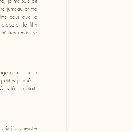
a, je me suis dit 
ère jumeau et ma 
ilms pour que le 
réparer le film 
né très envie de 
nage parce qu'on 
etites journées, 
is là, on était, 
puis j'ai cherché 