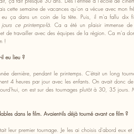
ait, ça fait presque 30 ans. Dès l'entrée à l'école de ciném
rais cette semaine de vacances qu'on a vécue avec mon fr
s eu ça dans un coin de la tête. Puis, il m'a fallu dix f
 jours ce printemps-là
. Ca a été un plaisir immense de p
 et de travailler avec des équipes de la région. Ca m'a don
n !
il eu lieu ?
nnée dernière, pendant le printemps. C'était un long tour
ement 4 heures par jour avec les enfants. On avait donc de p
urd'hui, on est sur des tournages plutôt à 30, 35 jours. Ma
dables dans le film. Avaient-ils déjà tourné avant ce film ?
tait leur premier tournage. Je les ai choisis d'abord eux et 