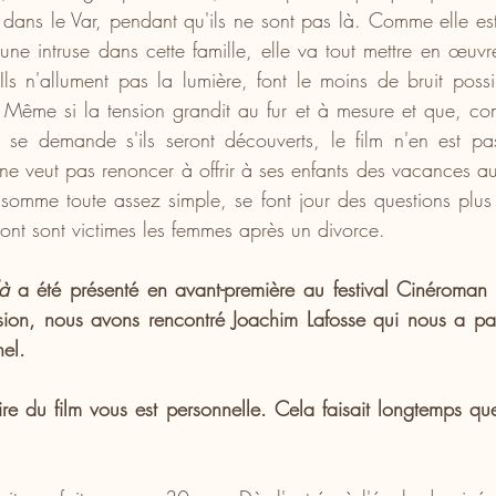
 dans le Var, pendant qu'ils ne sont pas là. Comme elle est
une intruse dans cette famille, elle va tout mettre en œuvre
Ils n'allument pas la lumière, font le moins de bruit poss
. Même si la tension grandit au fur et à mesure et que, c
r se demande s'ils seront découverts, le film n'en est p
ne veut pas renoncer à offrir à ses enfants des vacances au
e somme toute assez simple, se font jour des questions plus 
ont sont victimes les femmes après un divorce.
là 
a été présenté en avant-première au festival Cinéroman
sion, nous avons rencontré Joachim Lafosse qui nous a pa
nel.
ire du film vous est personnelle. Cela faisait longtemps que