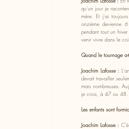
Joachim Lafosse : 
En f
qu'un jour je raconte
mère. Et j'ai toujour
onzième devienne 
6
pendant tout un hiver
venir vivre dans le coi
Quand le tournage a-t-
Joachim Lafosse :
 L'a
devait travailler seul
mais nombreuses. Aujo
je crois, à 47 ou 48.
Les enfants sont formi
Joachim Lafosse :
 C'é