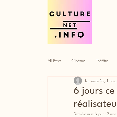
All Posts
Cinéma
Théâtre
Laurence Ray
1 nov
Tourisme
Gastronomie
6 jours ce
réalisate
Dernière mise à jour :
2 nov