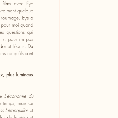
 films avec Eye 
vraiment quelque 
 tournage, Eye a 
e pour moi quand 
es questions qui 
nts, pour ne pas 
dor et Léonis. Du 
ans ce qu'ils sont 
x, plus lumineux 
ue 
L'économie du 
e temps, mais ce 
es Intranquilles
 et 
us de lumière et 