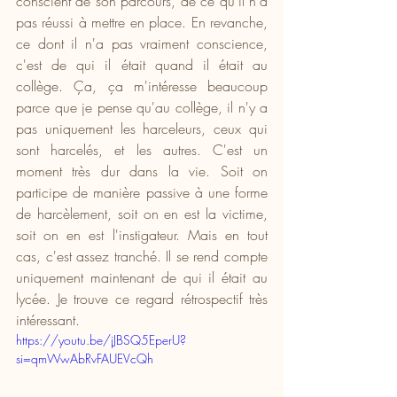
conscient de son parcours, de ce qu'il n'a 
pas réussi à mettre en place. En revanche, 
ce dont il n'a pas vraiment conscience, 
c'est de qui il était quand il était au 
collège. Ça, ça m'intéresse beaucoup 
parce que je pense qu'au collège, il n'y a 
pas uniquement les harceleurs, ceux qui 
sont harcelés, et les autres. C'est un 
moment très dur dans la vie. Soit on 
participe de manière passive à une forme 
de harcèlement, soit on en est la victime, 
soit on en est l'instigateur. Mais en tout 
cas, c'est assez tranché. Il se rend compte 
uniquement maintenant de qui il était au 
lycée. Je trouve ce regard rétrospectif très 
intéressant.
https://youtu.be/jJBSQ5EperU?
si=qmWwAbRvFAUEVcQh