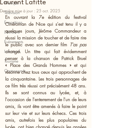
Laurent Lafitte
Musique
Dernière mise à jour :
25 oct. 2025
Télévision
En ouvrant la 7e édition du festival 
Expositions
Cinéroman de Nice qui s'est tenu il y a 
quelques jours, Jérôme Commandeur a 
Littérature
réussi la mission de toucher et de faire rire 
Evénements
le public avec son dernier film 
T'as pas 
changé
. Un titre qui fait évidemment 
Interviews
penser à la chanson de Patrick Bruel 
Tourisme
« Place des Grands Hommes » et qui 
Gastronomie
résonne chez tous ceux qui approchent de 
la cinquantaine. Les trois personnages de 
ce film très réussi ont précisément 48 ans. 
Ils se sont connus au lycée, et, à 
l'occasion de l'enterrement de l'un de leurs 
amis, ils vont être amenés à faire le point 
sur leur vie et sur leurs échecs. Ces trois 
amis, autrefois les plus populaires du 
lycée, ont bien changé depuis les années 