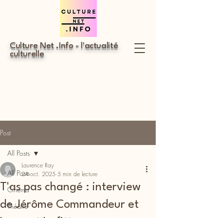
Culture Net .Info - l'actualité
culturelle
Post
All Posts
Laurence Ray
All Posts
24 oct. 2025
5 min de lecture
T'as pas changé : interview
Cinéma
de Jérôme Commandeur et
Théâtre