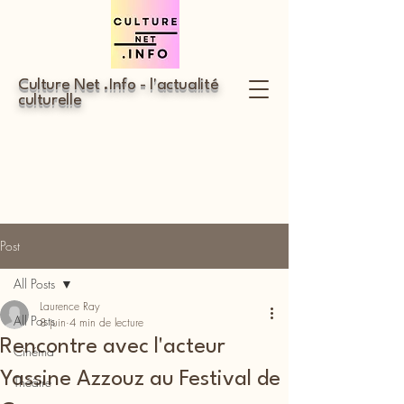
Culture Net .Info - l'actualité
culturelle
Post
All Posts
Laurence Ray
All Posts
8 juin
4 min de lecture
Rencontre avec l'acteur
Cinéma
Yassine Azzouz au Festival de
Théâtre