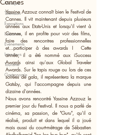
Cannes
Musique
Yassine Azzouz connaît bien le Festival de 
Télévision
Cannes. Il vit maintenant depuis plusieurs 
Expositions
années aux Etats-Unis et lorsqu'il vient à 
Cannes, il en profite pour voir des films, 
Littérature
faire des rencontres professionnelles 
Evénements
et...participer à des awards !  Cette 
Interviews
année, il a été nommé aux iSuccess 
Awards ainsi qu'aux Global Traveler 
Tourisme
Awards. Sur le tapis rouge ou lors de ces 
Gastronomie
soirées de gala, il représentera la marque 
Gatsby, qui l'accompagne depuis une 
dizaine d'années. 
Nous avons rencontré Yassine Azzouz le 
premier jour du Festival. Il nous a parlé de 
cinéma, sa passion, de "Guru", qu'il a 
réalisé, produit et dans lequel il a joué 
mais aussi du court-métrage de Sébastien 
Abdhelhamid "Ice Ice bye bye", qu'ils sont 