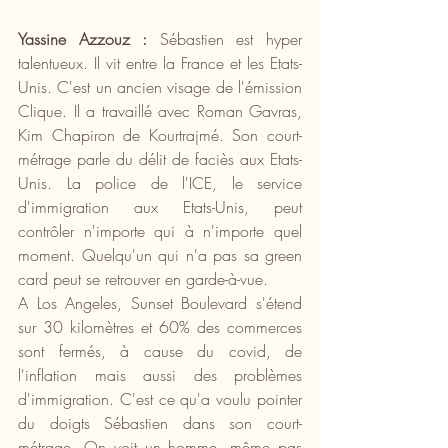
Yassine Azzouz :
 Sébastien est hyper 
talentueux. Il vit entre la France et les Etats-
Unis. C'est un ancien visage de l'émission 
Clique. Il a travaillé avec Roman Gavras, 
Kim Chapiron de Kourtrajmé. Son court-
métrage parle du délit de faciès aux Etats-
Unis. La police de l'ICE, le service 
d'immigration aux Etats-Unis, peut 
contrôler n'importe qui à n'importe quel 
moment. Quelqu'un qui n'a pas sa green 
card peut se retrouver en garde-à-vue. 
A Los Angeles, Sunset Boulevard s'étend 
sur 30 kilomètres et 60% des commerces 
sont fermés, à cause du covid, de 
l'inflation mais aussi des problèmes 
d'immigration. C'est ce qu'a voulu pointer 
du doigts Sébastien dans son court-
métrage. On voit un homme, même pas 