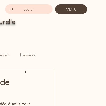
MENU
urelle
ements
Interviews
 de
ntée à nous pour 