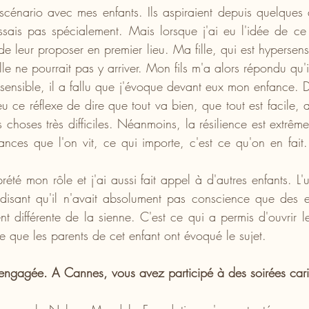
e scénario avec mes enfants. Ils aspiraient depuis quelques 
sais pas spécialement. Mais lorsque j'ai eu l'idée de ce c
e leur proposer en premier lieu. Ma fille, qui est hypersensi
lle ne pourrait pas y arriver. Mon fils m'a alors répondu qu'il 
sensible, il a fallu que j'évoque devant eux mon enfance. 
u ce réflexe de dire que tout va bien, que tout est facile, a
s choses très difficiles. Néanmoins, la résilience est extrêm
ances que l'on vit, ce qui importe, c'est ce qu'on en fait. 
rété mon rôle et j'ai aussi fait appel à d'autres enfants. L'u
isant qu'il n'avait absolument pas conscience que des en
nt différente de la sienne. C'est ce qui a permis d'ouvrir l
e que les parents de cet enfant ont évoqué le sujet.
ngagée. A Cannes, vous avez participé à des soirées carit