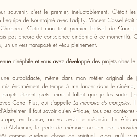
eur souvenir, c'est le premier, inéluctablement. C'était les
ute l'équipe de Kourtrajmé avec Ladj Ly. Vincent Cassel était 
Chapiron. C'était mon tout premier Festival de Cannes e
avais pas encore de conscience cinéphile à ce moment-là. C'
tes, un univers transposé et vécu pleinement.
enue cinéphile et vous avez développé des projets dans le
 une autodidacte, même dans mon métier original de jo
'ai mis énormément de temps à me lancer dans le cinéma, a
projets étaient prêts, mais il fallait que je les sorte. J'
avec Canal Plus, qui s'appelle 
La mémoire du manguier
. I
d'Alzheimer. Il faut savoir qu'en Afrique, tous ces contextes
Europe, en France, on va avoir le médecin. En Afrique,
e d'Alzheimer, la perte de mémoire ne sont pas considé
utôt comme quelque chose de spirituel, alors qu'il y a