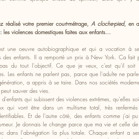
 réalisé votre premier court-métrage, 
A cloche-pied
, en a
: les violences domestiques faites aux enfants...
st une oeuvre autobiographique et qui a vocation à sensi
 des enfants. Il a remporté un prix à New York. Ca fait pl
pas du tout l'objectif. Ce que je veux, c'est qu'il soit 
es. Les enfants ne parlent pas, parce que l'adulte ne parle 
 génération, a appris à se taire. Dans nos sociétés modernes
 peut sauver des vies. 
 d'enfants qui subissent des violences extrêmes, qu'elles so
ux qui vont être dans un multisme total, très renfermés
ntifiables. Et de l'autre côté, des enfants comme j'ai pu l'
umeur. Je donnais le change parce que ma vie et celle de 
nc dans l'abnégation la plus totale. Chaque enfant a se