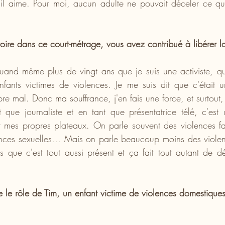
'il aime. Pour moi, aucun adulte ne pouvait déceler ce qui
toire dans ce court-métrage, vous avez contribué à libérer la
quand même plus de vingt ans que je suis une activiste, q
nfants victimes de violences. Je me suis dit que c'était
e mal. Donc ma souffrance, j'en fais une force, et surtout, 
t que journaliste et en tant que présentatrice télé, c'est u
mes propres plateaux. On parle souvent des violences fait
nces sexuelles... Mais on parle beaucoup moins des violen
 que c'est tout aussi présent et ça fait tout autant de dé
ue le rôle de Tim, un enfant victime de violences domestiques.