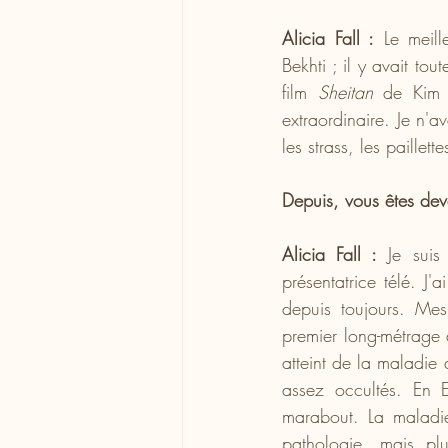
Alicia Fall :
 Le meill
Bekhti ; il y avait to
film 
Sheitan 
de Kim 
extraordinaire. Je n'
les strass, les paillet
Depuis, vous êtes dev
Alicia Fall :
 Je suis
présentatrice télé. J
depuis toujours. Mes 
premier long-métrage 
atteint de la maladie 
assez occultés. En 
marabout. La maladi
pathologie, mais pl