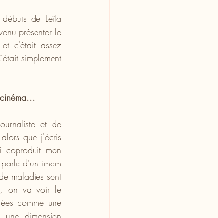
 débuts de Leïla 
venu présenter le 
t c'était assez 
était simplement 
 cinéma...
urnaliste et de 
lors que j'écris 
ai coproduit mon 
l parle d'un imam 
 de maladies sont 
 on va voir le 
rées comme une 
 une dimension 