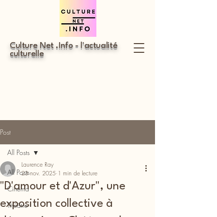
Culture Net .Info - l'actualité
culturelle
Post
All Posts
Laurence Ray
All Posts
23 nov. 2025
1 min de lecture
"D'amour et d'Azur", une
Cinéma
exposition collective à
Théâtre