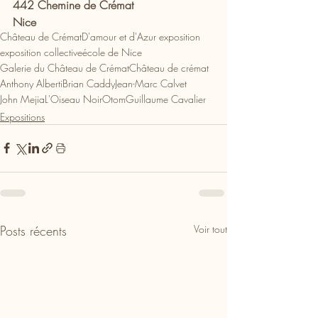
442 Chemine de Crémat
Nice
Château de Crémat
D'amour et d'Azur exposition
exposition collective
école de Nice
Galerie du Château de Crémat
Château de crémat
Anthony Alberti
Brian Caddy
Jean-Marc Calvet
John Mejia
L'Oiseau Noir
Otom
Guillaume Cavalier
Expositions
Posts récents
Voir tout