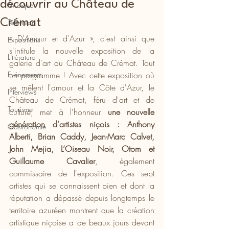
découvrir au Château de
Musique
Crémat
Télévision
« D'Amour et d'Azur », c'est ainsi que 
Expositions
s'intitule la nouvelle exposition de la 
Littérature
galerie d'art du Château de Crémat. Tout 
Evénements
un programme ! Avec cette exposition où 
se mêlent l'amour et la Côte d'Azur, le 
Interviews
Château de Crémat, féru d'art et de 
Tourisme
culture, met à l'honneur 
une nouvelle 
génération d'artistes niçois : Anthony 
Gastronomie
Alberti, Brian Caddy, Jean-Marc Calvet, 
John Mejia, L’Oiseau Noir, Otom et 
Guillaume Cavalier
, également 
commissaire de l'exposition. Ces sept 
artistes qui se connaissent bien et dont la 
réputation a dépassé depuis longtemps le 
territoire azuréen montrent que la création 
artistique niçoise a de beaux jours devant 