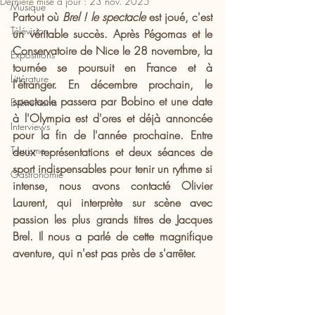
Dernière mise à jour :
23 nov. 2025
Musique
Partout où 
Brel ! le spectacle
 est joué, c'est 
Télévision
un véritable succès. Après Pégomas et le 
Conservatoire de Nice le 28 novembre, la 
Expositions
tournée se poursuit en France et à 
Littérature
l'étranger. En décembre prochain, le 
spectacle passera par Bobino et une date 
Evénements
à l'Olympia est d'ores et déjà annoncée 
Interviews
pour la fin de l'année prochaine. Entre 
Tourisme
deux représentations et deux séances de 
sport indispensables pour tenir un rythme si 
Gastronomie
intense, nous avons contacté Olivier 
Laurent, qui interprète sur scène avec 
passion les plus grands titres de Jacques 
Brel. Il nous a parlé de cette magnifique 
aventure, qui n'est pas près de s'arrêter.