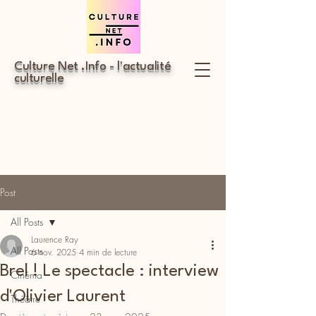
Culture Net .Info - l'actualité
culturelle
Post
All Posts
Laurence Ray
All Posts
6 nov. 2025
4 min de lecture
Brel ! Le spectacle : interview
Cinéma
d'Olivier Laurent
Théâtre