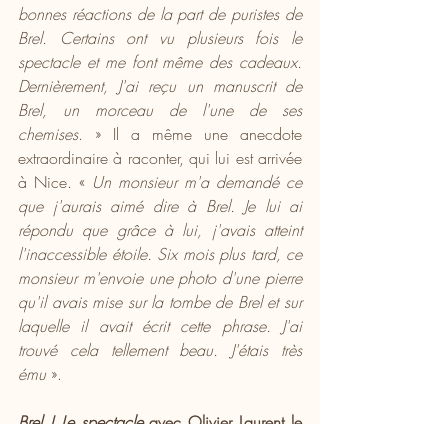
bonnes réactions de la part de puristes de 
Brel. Certains ont vu plusieurs fois le 
spectacle et me font même des cadeaux. 
Dernièrement, J'ai reçu un manuscrit de 
Brel, un morceau de l'une de ses 
chemises
. » Il a même une anecdote 
extraordinaire à raconter, qui lui est arrivée 
à Nice. « 
Un monsieur m'a demandé ce 
que j'aurais aimé dire à Brel. Je lui ai 
répondu que grâce à lui, j'avais atteint 
l'inaccessible étoile. Six mois plus tard, ce 
monsieur m'envoie une photo d'une pierre 
qu'il avais mise sur la tombe de Brel et sur 
laquelle il avait écrit cette phrase. J'ai 
trouvé cela tellement beau. J'étais très 
ému
 ».
Brel ! Le spectacle
 avec Olivier Laurent le 
28 novembre à l'auditorium Joseph Kosma 