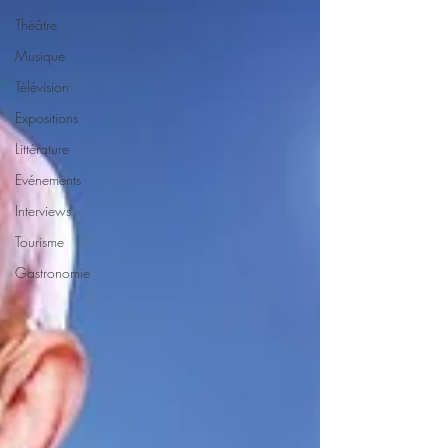
Théâtre
Musique
Télévision
Expositions
Littérature
Evénements
Interviews
Tourisme
Gastronomie