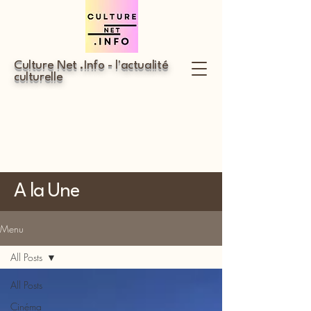
Culture Net .Info - l'actualité
culturelle
A la Une
Menu
All Posts
All Posts
Cinéma