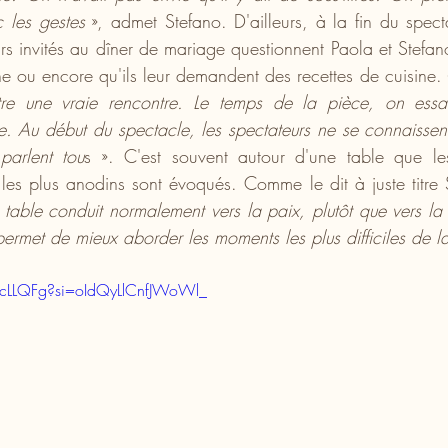
 les gestes
 », admet Stefano. D'ailleurs, à la fin du specta
rs invités au dîner de mariage questionnent Paola et Stefano
e ou encore qu'ils leur demandent des recettes de cuisine. 
tre une vraie rencontre. Le temps de la pièce, on essa
. Au début du spectacle, les spectateurs ne se connaissent p
parlent tou
s ». C'est souvent autour d'une table que les 
 les plus anodins sont évoqués. Comme le dit à juste titre 
table conduit normalement vers la paix, plutôt que vers la g
rmet de mieux aborder les moments les plus difficiles de la
9cLLQFg?si=oIdQyLlCnfJWoWl_