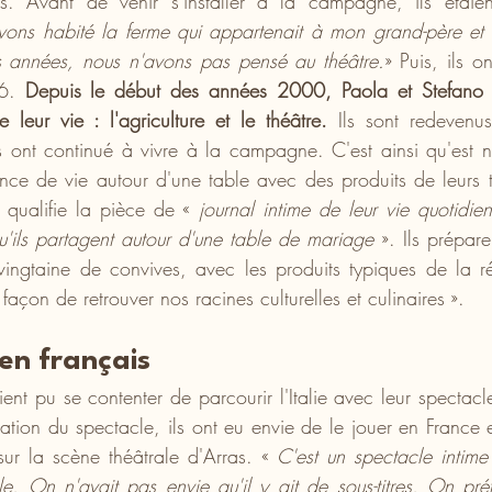
ns. Avant de venir s'installer à la campagne, ils étaien
ons habité la ferme qui appartenait à mon grand-père et
 années, nous n'avons pas pensé au théâtre.
» Puis, ils o
6. 
Depuis le début des années 2000, Paola et Stefano 
 leur vie : l'agriculture et le théâtre.
 Ils sont redevenu
ls ont continué à vivre à la campagne. C'est ainsi qu'est n
ence de vie autour d'une table avec des produits de leurs te
 qualifie la pièce de « 
journal intime de leur vie quotidien
'ils partagent autour d'une table de mariage 
». Ils prépare
ngtaine de convives, avec les produits typiques de la ré
açon de retrouver nos racines culturelles et culinaires ».
en français
ient pu se contenter de parcourir l'Italie avec leur spectac
tion du spectacle, ils ont eu envie de le jouer en France et
 sur la scène théâtrale d'Arras. « 
C'est un spectacle intime 
le. On n'avait pas envie qu'il y ait de sous-titres. On préf