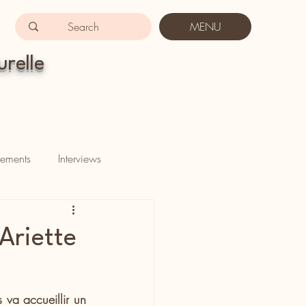
MENU
urelle
ements
Interviews
Ariette
va accueillir un 