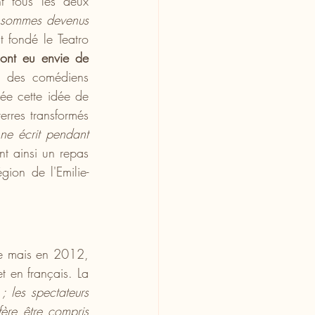
t tous les deux 
 sommes devenus 
nt fondé le Teatro 
ont eu envie de 
s des comédiens 
ée cette idée de 
rres transformés 
ne écrit pendant 
nt ainsi un repas 
gion de l'Emilie-
le mais en 2012, 
 en français. La 
; les spectateurs 
ère être compris 