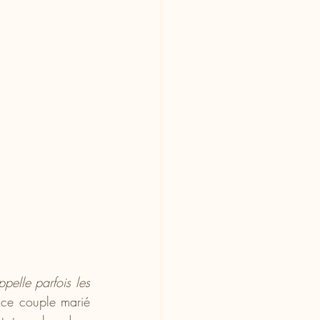
elle parfois les 
 ce couple marié 