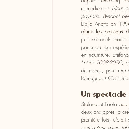
depuis trente-cinq a
comédiens. « 
Nous av
paysans. Pendant des
Delle Ariette en 199
réunir les passions de
professionnels mais i
parler de leur expéri
en nourriture. Stefano
l'hiver 2008-2009, qu
de noces, pour une vi
Romagne. « C'est une f
Un spectacle 
Stefano et Paola aura
deux ans après la créa
première fois, c'était
sont autour d'une tab