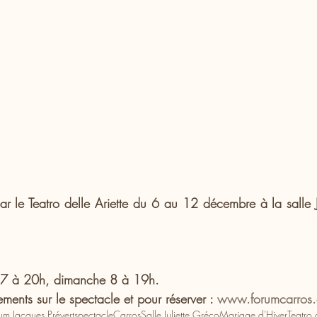
ar le Teatro delle Ariette du 6 au 12 décembre à la salle J
i 7 à 20h, dimanche 8 à 19h.
ments sur le spectacle et pour réserver : 
www.forumcarros
um Jacques Prévert
spectacle
Carros
Salle Juliette Gréco
Mariage d'Hiver
Teatro 