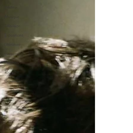
Théâtre
Musique
Télévision
Expositions
Littérature
Evénements
Interviews
Tourisme
Gastronomie