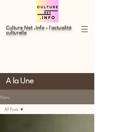
Culture Net .Info - l'actualité
culturelle
A la Une
Menu
All Posts
All Posts
Cinéma