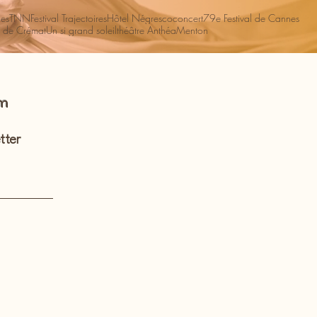
es
TNN
Festival Trajectoires
Hôtel Négresco
concert
79e Festival de Cannes
 de Crémat
Un si grand soleil
théâtre Anthéa
Menton
om
tter