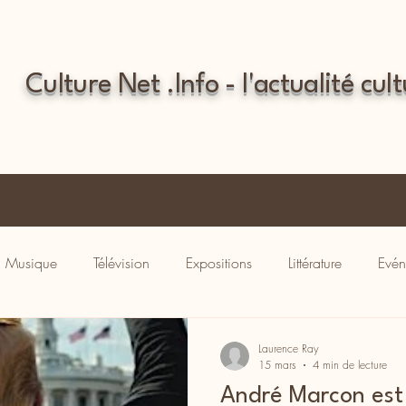
Culture Net .Info - l'actualité cult
Musique
Télévision
Expositions
Littérature
Evén
Laurence Ray
15 mars
4 min de lecture
André Marcon est