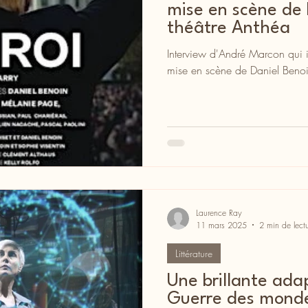
mise en scène de 
théâtre Anthéa
Interview d'André Marcon qui 
mise en scène de Daniel Benoi
Laurence Ray
11 mars 2025
2 min de lect
Littérature
Une brillante ada
Guerre des mondes