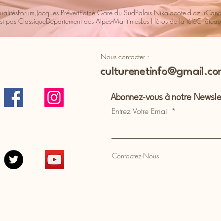
ualités
Forum Jacques Prévert
Pathé Gare du Sud
Palais Nikaïa
cote-d-azur
Cann
st pas Classique
Département des Alpes-Maritimes
Les Héros de la télé
Château
Nous contacter :
culturenetinfo@gmail.c
Abonnez-vous à notre Newsle
Entrez Votre Email
Contactez-Nous