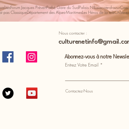
ualités
Forum Jacques Prévert
Pathé Gare du Sud
Palais Nikaïa
cote-d-azur
Cann
st pas Classique
Département des Alpes-Maritimes
Les Héros de la télé
Château
Nous contacter :
culturenetinfo@gmail.c
Abonnez-vous à notre Newsle
Entrez Votre Email
Contactez-Nous