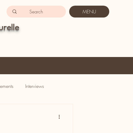
MENU
urelle
ements
Interviews