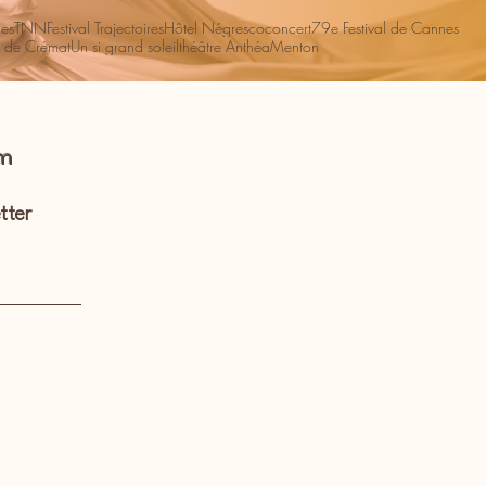
es
TNN
Festival Trajectoires
Hôtel Négresco
concert
79e Festival de Cannes
 de Crémat
Un si grand soleil
théâtre Anthéa
Menton
om
tter