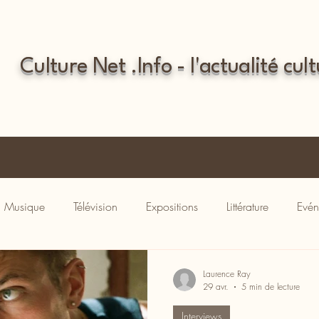
Culture Net .Info - l'actualité cult
Musique
Télévision
Expositions
Littérature
Evén
Laurence Ray
29 avr.
5 min de lecture
Interviews