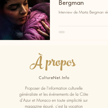
Bergman
Interview de Marta Bergman réal
À propos
CultureNet.Info
Proposer de l'information culturelle
généraliste et les événements de la Côte
d'Azur et Monaco en toute simplicité sur
magazine épuré, c'est la vocation