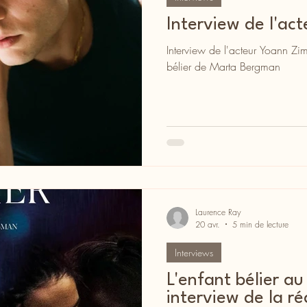
Interview de l'ac
Interview de l'acteur Yoann Zim
bélier de Marta Bergman
Laurence Ray
20 avr.
5 min de lecture
Interviews
L'enfant bélier au
interview de la réalis