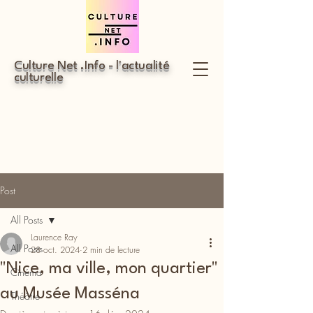
Culture Net .Info - l'actualité
culturelle
Post
All Posts
Laurence Ray
All Posts
28 oct. 2024
2 min de lecture
"Nice, ma ville, mon quartier"
Cinéma
au Musée Masséna
Théâtre