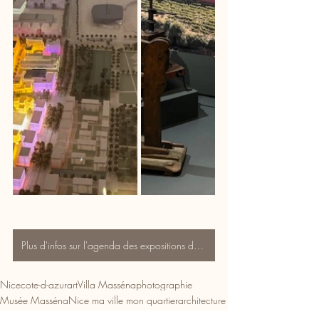
Plus d'infos sur l'agenda des expositions de nice.fr
Nice
cote-d-azur
art
Villa Masséna
photographie
Musée Masséna
Nice ma ville mon quartier
architecture
musée
unesco