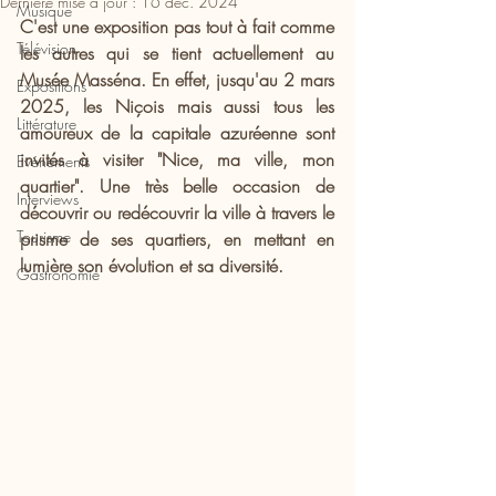
Dernière mise à jour :
16 déc. 2024
Musique
C'est une exposition pas tout à fait comme 
Télévision
les autres qui se tient actuellement au 
Musée Masséna. En effet, jusqu'au 2 mars 
Expositions
2025, les Niçois mais aussi tous les 
Littérature
amoureux de la capitale azuréenne sont 
invités à visiter "Nice, ma ville, mon 
Evénements
quartier". Une très belle occasion de 
Interviews
découvrir ou redécouvrir la ville à travers le 
Tourisme
prisme de ses quartiers, en mettant en 
lumière son évolution et sa diversité.
Gastronomie