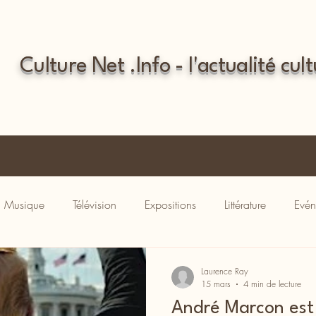
Culture Net .Info - l'actualité cult
Musique
Télévision
Expositions
Littérature
Evén
Laurence Ray
15 mars
4 min de lecture
André Marcon est