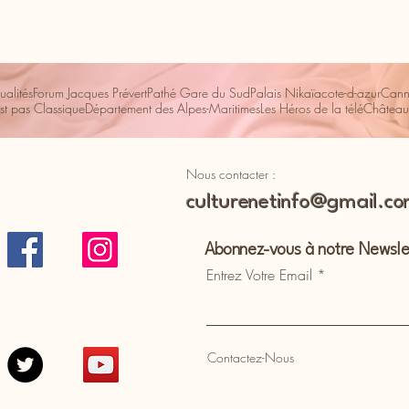
ualités
Forum Jacques Prévert
Pathé Gare du Sud
Palais Nikaïa
cote-d-azur
Cann
st pas Classique
Département des Alpes-Maritimes
Les Héros de la télé
Château
Nous contacter :
culturenetinfo@gmail.c
Abonnez-vous à notre Newsle
Entrez Votre Email
Contactez-Nous