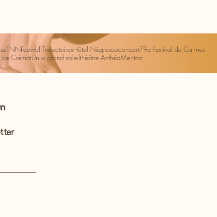
es
TNN
Festival Trajectoires
Hôtel Négresco
concert
79e Festival de Cannes
 de Crémat
Un si grand soleil
théâtre Anthéa
Menton
om
tter