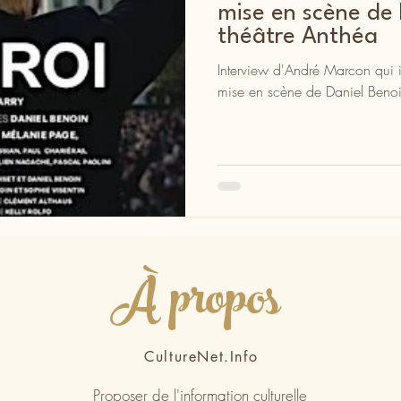
mise en scène de 
théâtre Anthéa
Interview d'André Marcon qui 
mise en scène de Daniel Benoi
À propos
CultureNet.Info
Proposer de l'information culturelle