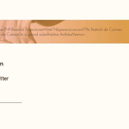
es
TNN
Festival Trajectoires
Hôtel Négresco
concert
79e Festival de Cannes
 de Crémat
Un si grand soleil
théâtre Anthéa
Menton
om
tter