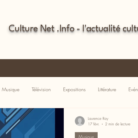
Culture Net .Info - l'actualité cult
Musique
Télévision
Expositions
Littérature
Evén
Laurence Ray
17 févr.
2 min de lecture
Musique