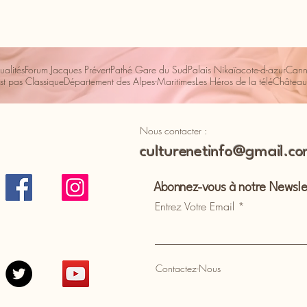
ualités
Forum Jacques Prévert
Pathé Gare du Sud
Palais Nikaïa
cote-d-azur
Cann
st pas Classique
Département des Alpes-Maritimes
Les Héros de la télé
Château
Nous contacter :
culturenetinfo@gmail.c
Abonnez-vous à notre Newsle
Entrez Votre Email
Contactez-Nous