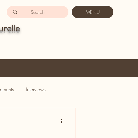
MENU
urelle
ements
Interviews