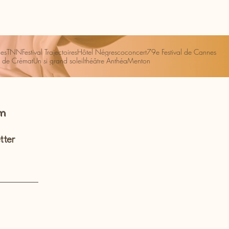
es
TNN
Festival Trajectoires
Hôtel Négresco
concert
79e Festival de Cannes
 de Crémat
Un si grand soleil
théâtre Anthéa
Menton
om
tter