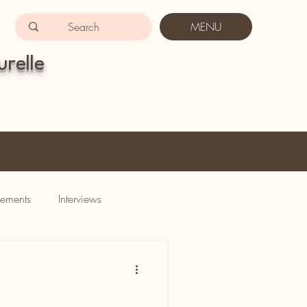
MENU
urelle
ements
Interviews