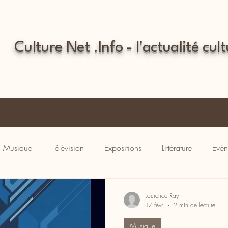
Culture Net .Info - l'actualité cult
Musique
Télévision
Expositions
Littérature
Evén
Laurence Ray
17 févr.
2 min de lecture
Musique