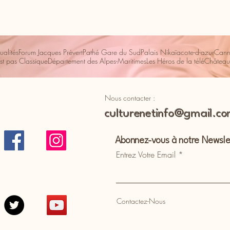
ualités
Forum Jacques Prévert
Pathé Gare du Sud
Palais Nikaïa
cote-d-azur
Cann
st pas Classique
Département des Alpes-Maritimes
Les Héros de la télé
Château
Nous contacter :
culturenetinfo@gmail.c
Abonnez-vous à notre Newsle
Entrez Votre Email
Contactez-Nous