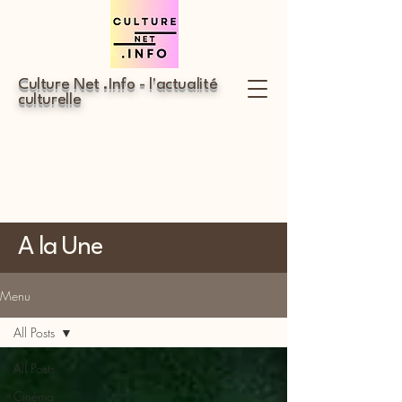
Culture Net .Info - l'actualité
culturelle
A la Une
Menu
All Posts
All Posts
Cinéma