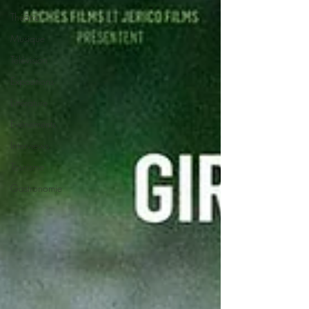
Théâtre
Musique
Télévision
Expositions
Littérature
Evénements
Interviews
Tourisme
Gastronomie