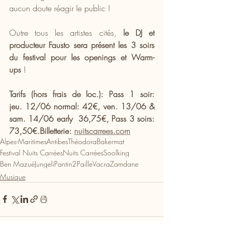
aucun doute réagir le public !
Outre tous les artistes cités, 
le DJ et 
producteur Fausto sera présent les 3 soirs 
du festival pour les openings et Warm-
ups 
!
Tarifs (hors frais de loc.): Pass 1 soir: 
jeu. 12/06 normal: 42€, ven. 13/06 & 
sam. 14/06 early  36,75€, Pass 3 soirs: 
73,50€.Billetterie: 
nuitscarrees.com
Alpes-Maritimes
Antibes
Théodora
Bakermat
Festival Nuits Carrées
Nuits Carrées
Soolking
Ben Mazué
Jungeli
Pantin2Paille
Vacra
Zamdane
Musique