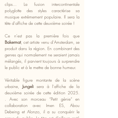
clips... La fusion intercontinentale 
polyglotte des styles caractérise sa 
musique extrêmement populaire. Il sera la 
tête d'affiche de cette deuxième soirée !
Ce n'est pas la première fois que
Bakermat
, cet artiste venu d'Amsterdam, se 
produit dans la région. En combinant des 
genres qui normalement ne seraient jamais 
mélangés, il parvient toujours à surprendre 
le public et à le mettre de bonne humeur.
Véritable figure montante de la scène 
urbaine,
 Jungeli
 sera à l'affiche de la 
deuxième soirée de cette édition 2025. 
. Avec son morceau “Petit génie” en 
collaboration avec Imen ES, Abou 
Debeing et Alonzo, il a su conquérir le 
cœur du public. Le titre est d’ailleurs resté 