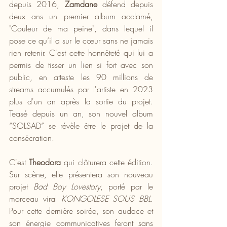
depuis 2016, 
Zamdane 
défend depuis 
deux ans un premier album acclamé, 
"Couleur de ma peine", dans lequel il 
pose ce qu’il a sur le cœur sans ne jamais 
rien retenir. C'est cette honnêteté qui lui a 
permis de tisser un lien si fort avec son 
public, en atteste les 90 millions de 
streams accumulés par l'artiste en 2023 
plus d'un an après la sortie du projet. 
Teasé depuis un an, son nouvel album 
“SOLSAD” se révèle être le projet de la 
consécration.
C'est 
Theodora 
qui clôturera cette édition. 
Sur scène, elle présentera
 son nouveau 
projet 
Bad Boy Lovestory
, porté par le 
morceau viral 
KONGOLESE SOUS BBL
. 
Pour cette dernière soirée, son audace et 
son énergie communicatives feront sans 