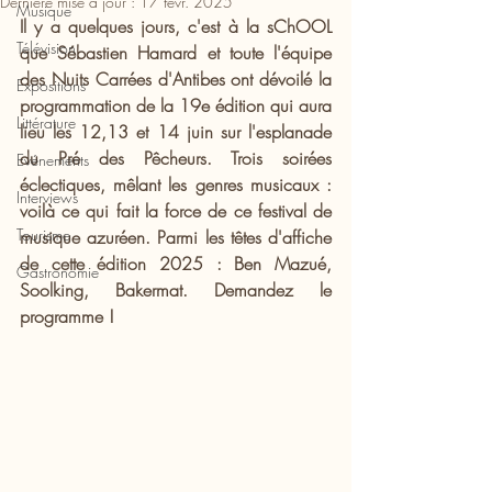
Dernière mise à jour :
17 févr. 2025
Musique
Il y a quelques jours, c'est à la sChOOL 
Télévision
que Sébastien Hamard et toute l'équipe 
des Nuits Carrées d'Antibes ont dévoilé la 
Expositions
programmation de la 19e édition qui aura 
Littérature
lieu les 12,13 et 14 juin sur l'esplanade 
du Pré des Pêcheurs. Trois soirées 
Evénements
éclectiques, mêlant les genres musicaux : 
Interviews
voilà ce qui fait la force de ce festival de 
Tourisme
musique azuréen. Parmi les têtes d'affiche 
de cette édition 2025 : Ben Mazué, 
Gastronomie
Soolking, Bakermat. Demandez le 
programme !