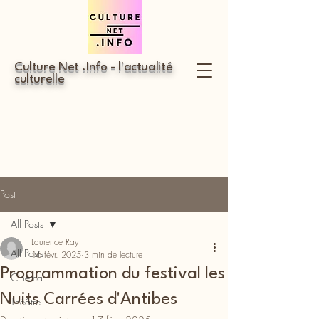
Culture Net .Info - l'actualité
culturelle
Post
All Posts
Laurence Ray
All Posts
16 févr. 2025
3 min de lecture
Programmation du festival les
Cinéma
Nuits Carrées d'Antibes
Théâtre