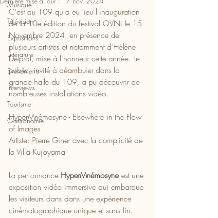
Dernière mise à jour :
17 nov. 2024
Musique
C'est au 109 qu'a eu lieu l'inauguration 
Télévision
de la 10e édition du festival OVNi le 15 
Novembre 2024, en présence de 
Expositions
plusieurs artistes et notamment d'Hélène 
Littérature
Delprat, mise à l'honneur cette année. Le 
public, invité à déambuler dans la 
Evénements
grande halle du 109, a pu découvrir de 
Interviews
nombreuses installations vidéo. 
Tourisme
HyperMnémosyne - Elsewhere in the Flow 
Gastronomie
of Images
Artiste: Pierre Giner avec la complicité de 
la Villa Kujoyama
La performance 
HyperMnémosyne
 est une 
exposition vidéo immersive qui embarque 
les visiteurs dans dans une expérience 
cinématographique unique et sans fin.