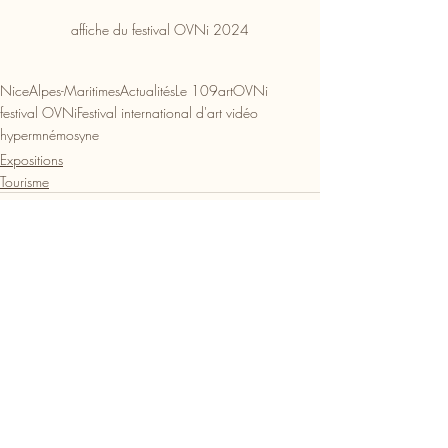
affiche du festival OVNi 2024
Nice
Alpes-Maritimes
Actualités
Le 109
art
OVNi
festival OVNi
Festival international d'art vidéo
hypermnémosyne
Expositions
Tourisme
Posts récents
Voir tout