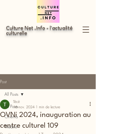
Culture Net .Info - l'actualité
culturelle
Post
All Posts
Técé
All Posts
16 nov. 2024
1 min de lecture
OVNi 2024, inauguration au
Cinéma
centre culturel 109
Théâtre