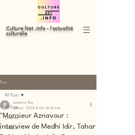
Culture Net .Info - l'actualité
culturelle
Post
All Posts
Laurence Ray
All Posts
22 oct. 2024
4 min de lecture
"Monsieur Aznavour :
Cinéma
interview de Medhi Idir, Tahar
Théâtre