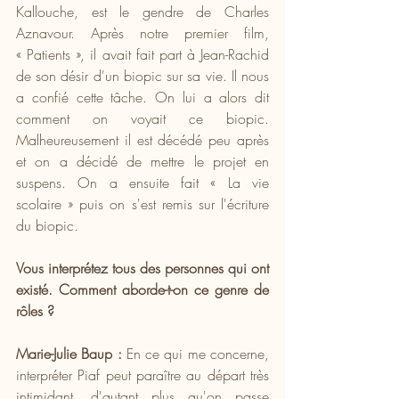
Kallouche, est le gendre de Charles 
Aznavour. Après notre premier film, 
« Patients », il avait fait part à Jean-Rachid 
de son désir d'un biopic sur sa vie. Il nous 
a confié cette tâche. On lui a alors dit 
comment on voyait ce biopic. 
Malheureusement il est décédé peu après 
et on a décidé de mettre le projet en 
suspens. On a ensuite fait « La vie 
scolaire » puis on s'est remis sur l'écriture 
du biopic.
Vous interprétez tous des personnes qui ont 
existé. Comment aborde-t-on ce genre de 
rôles ?
Marie-Julie Baup :
 En ce qui me concerne, 
interpréter Piaf peut paraître au départ très 
intimidant, d'autant plus qu'on passe 