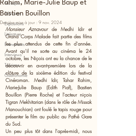
Rahim, Marie-Julie Baup et
Musique
Bastien Bouillon
Télévision
Dernière mise à jour :
9 nov. 2024
Expositions
Monsieur Aznavour
 de Medhi Idir et 
Littérature
Grand Corps Malade fait partie des films 
les plus attendus de cette fin d'année. 
Evénements
Avant qu'il ne sorte au cinéma le 24 
Interviews
octobre, les Niçois ont eu la chance de le 
Tourisme
découvrir en avant-première lors de la 
clôture de la sixième édition du festival 
Gastronomie
Cinéroman. Medhi Idir, Tahar Rahim, 
Marie-Julie Baup (Edith Piaf), Bastien 
Bouillon (Pierre Roche) et l'acteur niçois 
Tigran Mekhitarian (dans le rôle de Missak 
Manouchian) ont foulé le tapis rouge pour 
présenter le film au public au Pathé Gare 
du Sud.
Un peu plus tôt dans l'après-midi, nous 