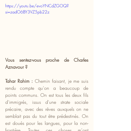
https://youtu.be/evoYNCdZGOQ?
si=zadO6BY3VZ5pb22z
Vous sentez-vous proche de Charles 
Aznavour ?
Tahar Rahim :
 Chemin faisant, je me suis 
rendu compte qu'on a beaucoup de 
points communs. On est tous les deux fils 
d'immigrés, issus d'une strate sociale 
précaire, avec des rêves auxquels on ne 
semblait pas du tout être prédestinés. On 
est doués pour les langues, pour la non-
frontière. Toutes ces choses m'ont 