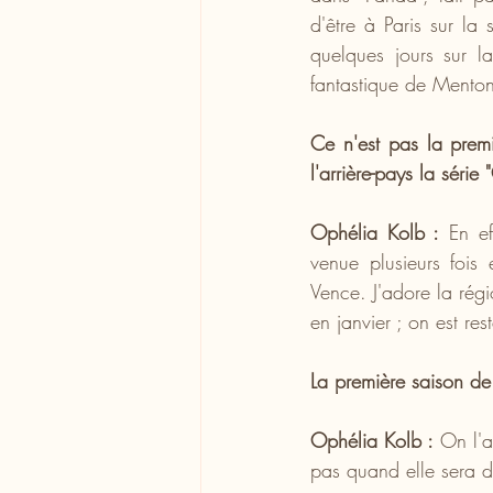
d'être à Paris sur la
quelques jours sur la
fantastique de Menton
Ce n'est pas la prem
l'arrière-pays la série
Ophélia Kolb :
 En ef
venue plusieurs fois
Vence. J'adore la régio
en janvier ; on est re
La première saison de
Ophélia Kolb :
 On l'a
pas quand elle sera di