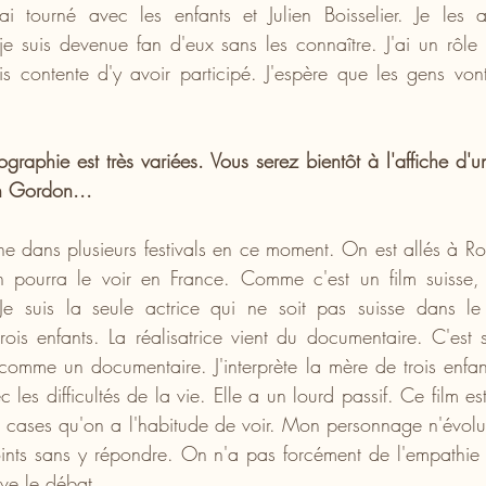
ai tourné avec les enfants et Julien Boisselier. Je les 
 je suis devenue fan d'eux sans les connaître. J'ai un rôle
is contente d'y avoir participé. J'espère que les gens vont 
graphie est très variées. Vous serez bientôt à l'affiche d'un 
n Gordon...
rne dans plusieurs festivals en ce moment. On est allés à Ro
on pourra le voir en France. Comme c'est un film suisse, 
. Je suis la seule actrice qui ne soit pas suisse dans le f
rois enfants. La réalisatrice vient du documentaire. C'est 
 comme un documentaire. J'interprète la mère de trois enfan
 les difficultés de la vie. Elle a un lourd passif. Ce film est 
s cases qu'on a l'habitude de voir. Mon personnage n'évolu
oints sans y répondre. On n'a pas forcément de l'empathie 
ève le débat.