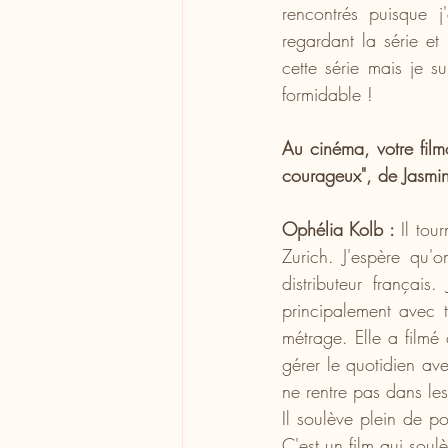
rencontrés puisque j'
regardant la série et
cette série mais je su
formidable !
Au cinéma, votre filmo
courageux", de Jasmi
Ophélia Kolb :
 Il tou
Zurich. J'espère qu'
distributeur français
principalement avec t
métrage. Elle a filmé
gérer le quotidien avec
ne rentre pas dans le
Il soulève plein de p
C'est un film qui soul