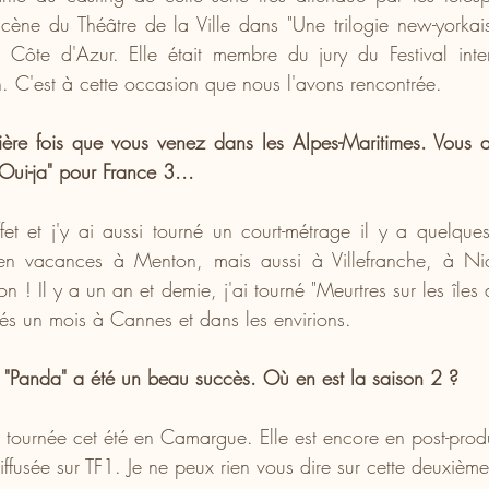
 scène du Théâtre de la Ville dans "Une trilogie new-yorkais
 Côte d'Azur. Elle était membre du jury du Festival inter
. C'est à cette occasion que nous l'avons rencontrée. 
ière fois que vous venez dans les Alpes-Maritimes. Vous a
 "Oui-ja" pour France 3...
fet et j'y ai aussi tourné un court-métrage il y a quelques
 en vacances à Menton, mais aussi à Villefranche, à Nice
n ! Il y a un an et demie, j'ai tourné "Meurtres sur les îles de
stés un mois à Cannes et dans les envirions.
 "Panda" a été un beau succès. Où en est la saison 2 ?
 tournée cet été en Camargue. Elle est encore en post-produc
ffusée sur TF1. Je ne peux rien vous dire sur cette deuxième