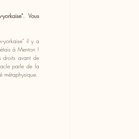
orkaise". Vous 
-yorkaise" il y a 
étais à Menton !  
 droits avant de 
acle parle de la 
té métaphysique.