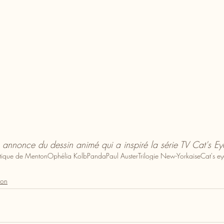
annonce du dessin animé qui a inspiré la série TV Cat's Ey
astique de Menton
Ophélia Kolb
Panda
Paul Auster
Trilogie New-Yorkaise
Cat's ey
ion