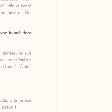
e", elle a passé 
national du film 
vez tourné dans 
 années. Je suis 
, Saint-Paul-de-
 Lérins". C'était 
tion. Je ne sais 
 saison !