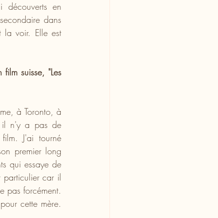
ai découverts en 
 secondaire dans 
la voir. Elle est 
film suisse, "Les 
me, à Toronto, à 
il n'y a pas de 
ilm. J'ai tourné 
son premier long 
ts qui essaye de 
particulier car il 
e pas forcément. 
pour cette mère. 