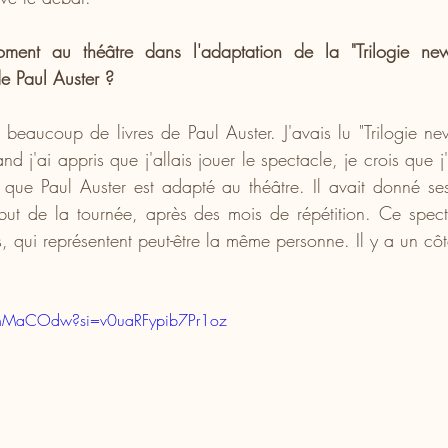
ent au théâtre dans l'adaptation de la "Trilogie new-y
de Paul Auster ?
u beaucoup de livres de Paul Auster. J'avais lu "Trilogie new
d j'ai appris que j'allais jouer le spectacle, je crois que j'
s que Paul Auster est adapté au théâtre. Il avait donné ses
ut de la tournée, après des mois de répétition. Ce spect
, qui représentent peut-être la même personne. Il y a un cô
RnMaCOdw?si=v0uaRFypib7Pr1oz