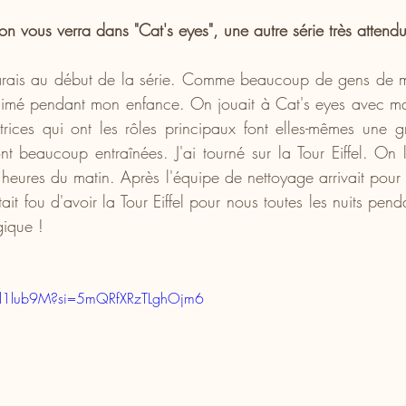
n vous verra dans "Cat's eyes", une autre série très attendu
arais au début de la série. Comme beaucoup de gens de ma
nimé pendant mon enfance. On jouait à Cat's eyes avec ma 
trices qui ont les rôles principaux font elles-mêmes une g
nt beaucoup entraînées. J'ai tourné sur la Tour Eiffel. On l
 heures du matin. Après l'équipe de nettoyage arrivait pour q
tait fou d'avoir la Tour Eiffel pour nous toutes les nuits pen
gique !
Hd1lub9M?si=5mQRfXRzTLghOjm6