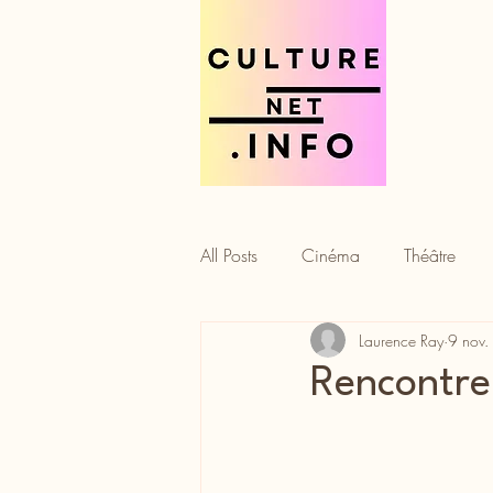
All Posts
Cinéma
Théâtre
Laurence Ray
9 nov
Tourisme
Gastronomie
Rencontre