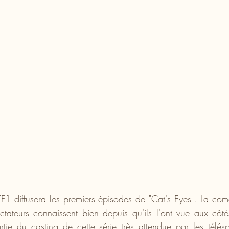
F1 diffusera les premiers épisodes de "Cat's Eyes". La co
ctateurs connaissent bien depuis qu'ils l'ont vue aux côté
rtie du casting de cette série très attendue par les télésp