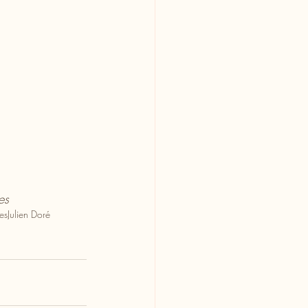
es 
es
Julien Doré