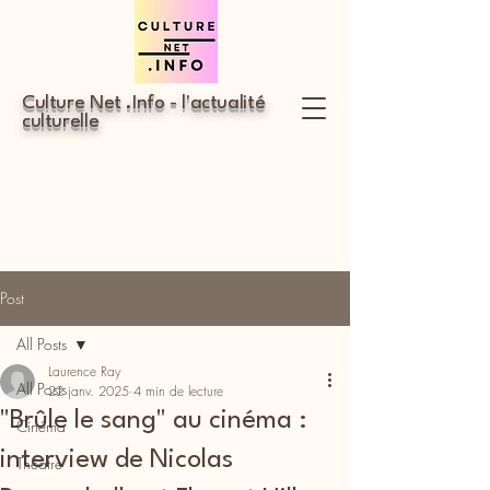
Culture Net .Info - l'actualité
culturelle
Post
All Posts
Laurence Ray
All Posts
22 janv. 2025
4 min de lecture
"Brûle le sang" au cinéma :
Cinéma
interview de Nicolas
Théâtre