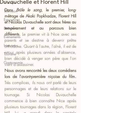
Duvauchelle et Florent Hill
Musique
Dans 
Brûle le sang
, le premier, long-
Télévision
métrage de Akaki Popkhadze, Florent Hill 
Expositions
et Nicolas Duvauchelle sont deux frères au 
tempérament et au parcours bien 
Littérature
différents. 
Le premier vit à Nice avec ses 
Evénements
parents et se destine à devenir prêtre 
Interviews
orthodoxe. Quant à l'autre, l'aîné, il est de 
retour après plusieurs années d'absence, 
Tourisme
bien décidé à venger son père que l'on 
Gastronomie
vient d'assassiner.
Nous avons rencontré les deux comédiens 
lors de l'avant-première niçoise du film. 
Très complices, ils nous ont parlé de leurs 
personnages et de leurs relations sur le 
tournage. Si Nicolas Duvauchelle 
commence à bien connaître Nice après 
plusieurs tournages dans la région, Florent 
Hill, lui, a grandi dans la capitale 