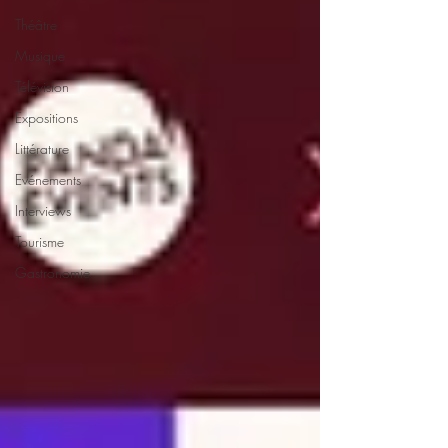
Théâtre
Musique
Télévision
Expositions
Littérature
Evénements
Interviews
Tourisme
Gastronomie