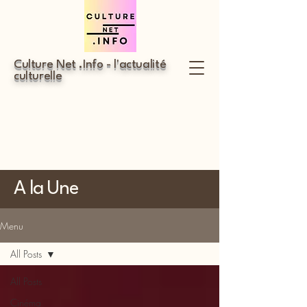
Culture Net .Info - l'actualité
culturelle
A la Une
Menu
All Posts
All Posts
Cinéma