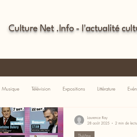
Culture Net .Info - l'actualité cult
Musique
Télévision
Expositions
Littérature
Evén
Laurence Ray
28 août 2025
2 min de lectu
Théâtre