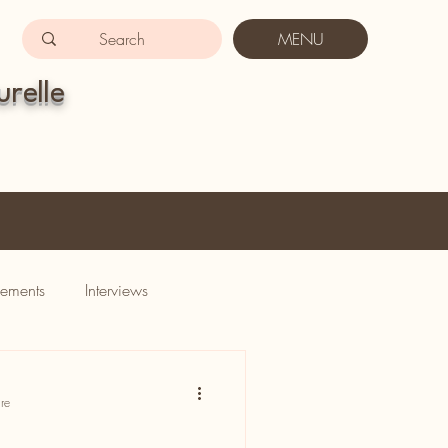
MENU
urelle
ements
Interviews
re