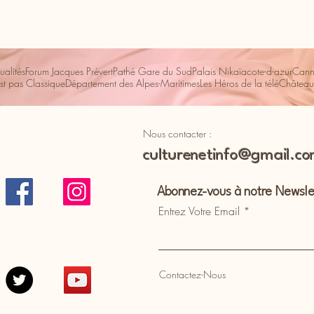
ualités
Forum Jacques Prévert
Pathé Gare du Sud
Palais Nikaïa
cote-d-azur
Cann
st pas Classique
Département des Alpes-Maritimes
Les Héros de la télé
Château
Nous contacter :
culturenetinfo@gmail.c
Abonnez-vous à notre Newsle
Entrez Votre Email
Contactez-Nous