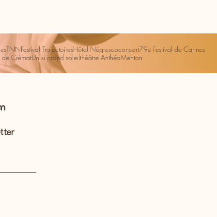
es
TNN
Festival Trajectoires
Hôtel Négresco
concert
79e Festival de Cannes
 de Crémat
Un si grand soleil
théâtre Anthéa
Menton
om
tter