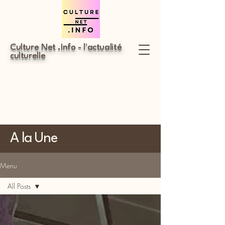
Culture Net .Info - l'actualité
culturelle
A la Une
Menu
All Posts
All Posts
Cinéma