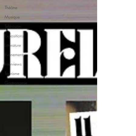
Théâtre
Musique
Télévision
Expositions
Littérature
Evénements
Interviews
Tourisme
Gastronomie