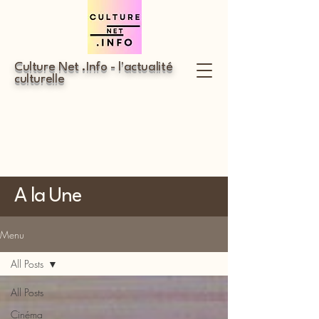
Culture Net .Info - l'actualité
culturelle
A la Une
Menu
All Posts
All Posts
Cinéma