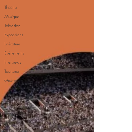
Théâtre
Musique
Télévision
Expositions
Littérature
Evénements
Interviews
Tourisme
Gastronomie