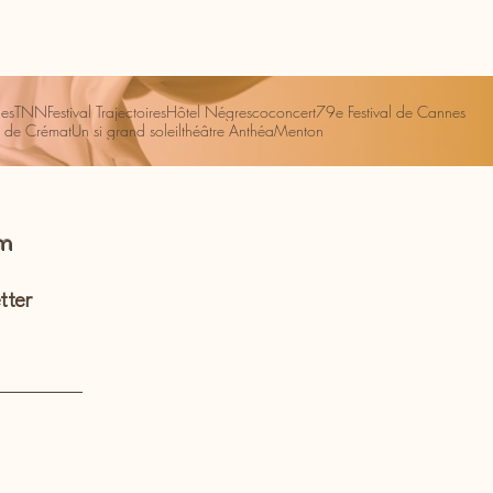
es
TNN
Festival Trajectoires
Hôtel Négresco
concert
79e Festival de Cannes
 de Crémat
Un si grand soleil
théâtre Anthéa
Menton
om
tter