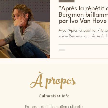
"Après la répétit
Bergman brillamm
par Ivo Van Hove
Avec "Après la répétition/Pers
scène Bergman au théâtre Ant
À propos
CultureNet.Info
Proposer de l'information culturelle