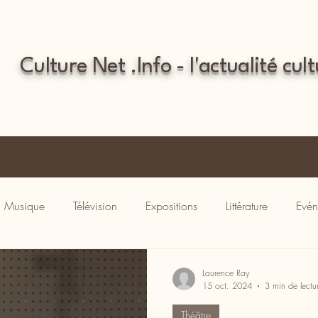
Culture Net .Info - l'actualité cult
Musique
Télévision
Expositions
Littérature
Evén
Laurence Ray
15 oct. 2024
3 min de lectu
Théâtre