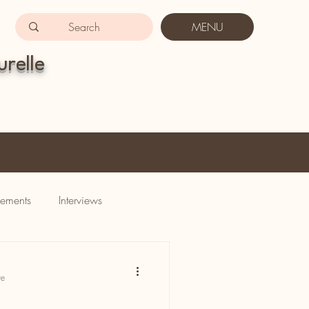
MENU
urelle
ements
Interviews
re