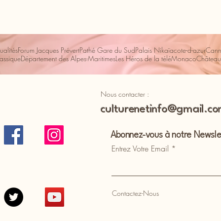
ualités
Forum Jacques Prévert
Pathé Gare du Sud
Palais Nikaïa
cote-d-azur
Cann
lassique
Département des Alpes-Maritimes
Les Héros de la télé
Monaco
Château
Nous contacter :
culturenetinfo@gmail.c
Abonnez-vous à notre Newsle
Entrez Votre Email
Contactez-Nous