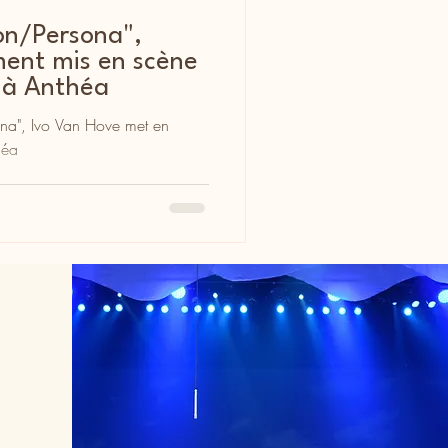
ion/Persona",
ent mis en scène
 à Anthéa
ona", Ivo Van Hove met en
héa