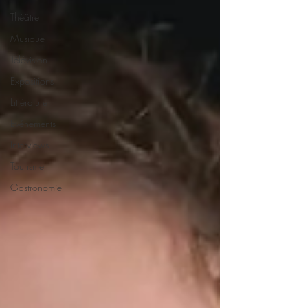
Théâtre
Musique
Télévision
Expositions
Littérature
Evénements
Interviews
Tourisme
Gastronomie