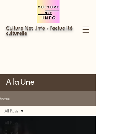
Culture Net .Info - l'actualité
culturelle
A la Une
Menu
All Posts
All Posts
Cinéma