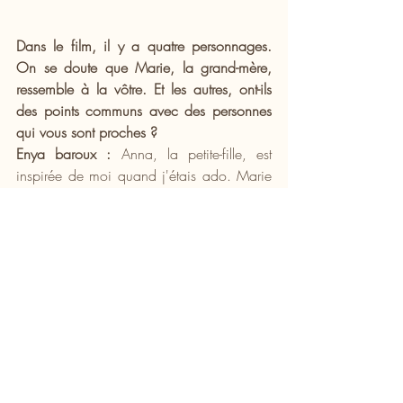
Dans le film, il y a quatre personnages. 
On se doute que Marie, la grand-mère, 
ressemble à la vôtre. Et les autres, ont-ils 
des points communs avec des personnes 
qui vous sont proches ?
Enya baroux :
 Anna, la petite-fille, est 
inspirée de moi quand j'étais ado. Marie 
c'est clairement ma grand-mère. Quant à 
Bruno, il est un peu inspiré de mon père. 
Evidemment le trait est grossi pour la 
comédie bien sûr mais il y a quand même 
des choses inspirées de ce que j'ai pu 
vivre ou mettre dans ma relation avec mon 
père. Rudy c'est un personnage qui est 
inspiré de deux aides-soignantes qui se 
sont occupées de ma grand-mère en fin 
de vie et qui ont beaucoup compté pour 