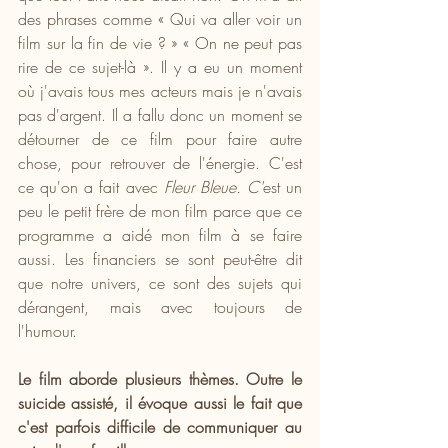
des phrases comme « Qui va aller voir un 
film sur la fin de vie ? » « On ne peut pas 
rire de ce sujet-là ». Il y a eu un moment 
où j'avais tous mes acteurs mais je n'avais 
pas d'argent. Il a fallu donc un moment se 
détourner de ce film pour faire autre 
chose, pour retrouver de l'énergie. C'est 
ce qu'on a fait avec 
Fleur Bleue. C'
est un 
peu le petit frère de mon film parce que ce 
programme a aidé mon film à se faire 
aussi. Les financiers se sont peut-être dit 
que notre univers, ce sont des sujets qui 
dérangent, mais avec toujours de 
l'humour.
Le film aborde plusieurs thèmes. Outre le 
suicide assisté, il évoque aussi le fait que 
c'est parfois difficile de communiquer au 