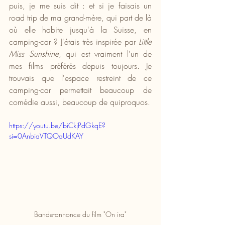
puis, je me suis dit : et si je faisais un 
road trip de ma grand-mère, qui part de là 
où elle habite jusqu'à la Suisse, en 
camping-car ? J'étais très inspirée par 
Little 
Miss Sunshine
, qui est vraiment l'un de 
mes films préférés depuis toujours. Je 
trouvais que l'espace restreint de ce 
camping-car permettait beaucoup de 
comédie aussi, beaucoup de quiproquos.
https://youtu.be/biCkjPdGkqE?
si=0AnbiaVTQOaUdKAY
Bande-annonce du film "On ira"