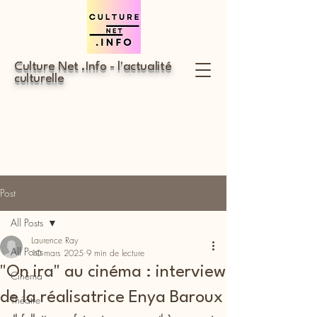
Culture Net .Info - l'actualité
culturelle
Post
All Posts
Laurence Ray
All Posts
10 mars 2025
9 min de lecture
"On ira" au cinéma : interview
Cinéma
de la réalisatrice Enya Baroux
Théâtre