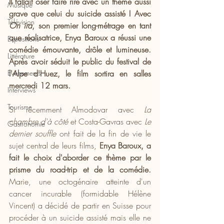
Il fallait oser faire rire avec un thème aussi 
Musique
grave que celui du suicide assisté ! Avec 
Télévision
On ira
, son premier long-métrage en tant 
que réalisatrice, Enya Baroux a réussi une 
Expositions
comédie émouvante, drôle et lumineuse. 
Littérature
Après avoir séduit le public du festival de 
Evénements
l'Alpe d'Huez, le film sortira en salles 
mercredi 12 mars.
Interviews
Tourisme
Si récemment Almodovar avec 
La 
chambre d'à côté 
et Costa-Gavras avec 
Le 
Gastronomie
dernier souffle
 ont fait de la fin de vie le 
sujet central de leurs films, 
Enya Baroux, a 
fait le choix d'aborder ce thème par le 
prisme du road-trip et de la comédie.
Marie, une octogénaire atteinte d'un 
cancer incurable (formidable Hélène 
Vincent) a décidé de partir en Suisse pour 
procéder à un suicide assisté mais elle ne 