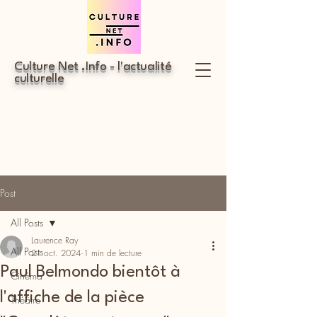
Culture Net .Info - l'actualité
culturelle
Post
All Posts
Laurence Ray
All Posts
21 oct. 2024
1 min de lecture
Paul Belmondo bientôt à
Cinéma
l'affiche de la pièce
Théâtre