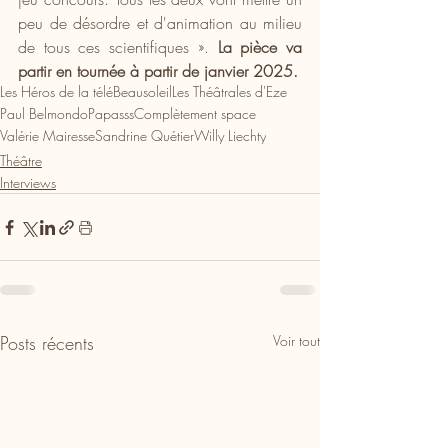
peu de désordre et d'animation au milieu 
de tous ces scientifiques ». 
La pièce va 
partir en tournée à partir de janvier 2025.
Les Héros de la télé
Beausoleil
Les Théâtrales d'Eze
Paul Belmondo
Papasss
Complètement space
Valérie Mairesse
Sandrine Quétier
Willy Liechty
Théâtre
Interviews
Posts récents
Voir tout