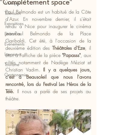
"Complètement space"
Musique
Paul Belmondo est un habitué de la Côte 
Télévision
d'Azur. En novembre dernier, il s'était 
Expositions
rendu à Nice pour inaugurer le cinéma 
Jean-Paul Belmondo de la Place 
Littérature
Garibaldi. Cet été, à l'occasion de la 
Evénements
deuxième édition des 
Théâtrales d'Eze
, il 
Interviews
était à l'affiche de la pièce 
"Papasss"
, aux 
côtés notamment de Nadège Méziat et 
Tourisme
Christian Vadim. 
Il y a quelques jours, 
Gastronomie
c'est à Beausoleil que nous l'avons 
rencontré, lors du Festival Les Héros de la 
Télé.
 Il nous a parlé de ses projets au 
théâtre.