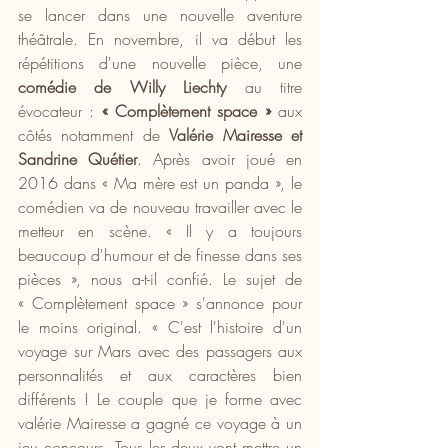
se lancer dans une nouvelle aventure 
théâtrale. En novembre, il va début les 
répétitions d'une nouvelle pièce, une 
comédie de Willy Liechty 
au titre 
évocateur : 
« Complètement space » 
aux 
côtés notamment de 
Valérie Mairesse et 
Sandrine Quétier
. Après avoir joué en 
2016 dans « Ma mère est un panda », le 
comédien va de nouveau travailler avec le 
metteur en scène. « Il y a toujours 
beaucoup d'humour et de finesse dans ses 
pièces », nous a-t-il confié. Le sujet de 
« Complètement space » s'annonce pour 
le moins original. « C'est l'histoire d'un 
voyage sur Mars avec des passagers aux 
personnalités et aux caractères bien 
différents ! Le couple que je forme avec 
valérie Mairesse a gagné ce voyage à un 
jeu concours. Tous les deux vont mettre un 