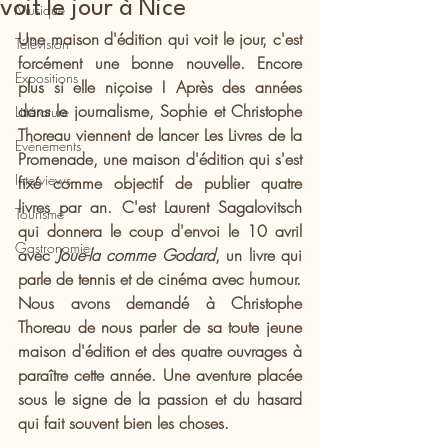
voit le jour à Nice
Musique
Une maison d'édition qui voit le jour, c'est 
Télévision
forcément une bonne nouvelle. Encore 
Expositions
plus si elle niçoise ! Après des années 
dans le journalisme, Sophie et Christophe 
Littérature
Thoreau viennent de lancer Les Livres de la 
Evénements
Promenade, une maison d'édition qui s'est 
Interviews
fixé comme objectif de publier quatre 
livres par an. C'est Laurent Sagalovitsch 
Tourisme
qui donnera le coup d'envoi le 10 avril 
Gastronomie
avec
 Joue-la comme Godard
, un livre qui 
parle de tennis et de cinéma avec humour.
Nous avons demandé à Christophe 
Thoreau de nous parler de sa toute jeune 
maison d'édition et des quatre ouvrages à 
paraître cette année. Une aventure placée 
sous le signe de la passion et du hasard 
qui fait souvent bien les choses.