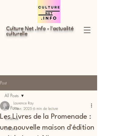
Culture Net .Info - l'actualité
culturelle
Post
All Posts
Laurence Ray
All Posts
7 avr. 2025
6 min de lecture
Les Livres de la Promenade :
Cinéma
une nouvelle maison d'édition
Théâtre