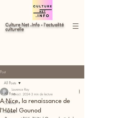
Culture Net .Info - l'actualité
culturelle
Post
All Posts
Laurence Ray
All Posts
16 oct. 2024
3 min de lecture
A Nice, la renaissance de
Cinéma
l'Hôtel Gounod
Théâtre