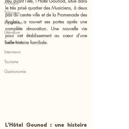
Peu avant l'été, l'Hôtel Gounod, situé dans 
Musique
le très prisé quartier des Musiciens, à deux 
Télévision
pas du centre ville et de la Promenade des 
Anglais, a rouvert ses portes après une 
Expositions
complète rénovation. Une nouvelle vie 
Littérature
pour cet établissement au cœur d'une 
Evénements
belle histoire familiale.
Interviews
Tourisme
Gastronomie
L'Hôtel Gounod : une histoire 