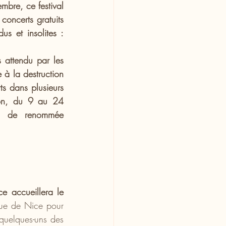
bre, ce festival 
oncerts gratuits 
s et insolites : 
attendu par les 
 à la destruction 
s dans plusieurs 
ion, du 9 au 24 
es de renommée 
Le 9 novembre, pour l'ouverture de cette 19e édition, le Palais Nikaïa de Nice accueillera le 
ue de Nice pour 
quelques-uns des 