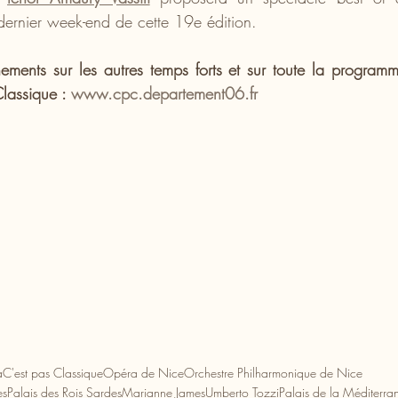
 dernier week-end de cette 19e édition.
ements sur les autres temps forts et sur toute la program
lassique : 
www.cpc.departement06.fr
a
C'est pas Classique
Opéra de Nice
Orchestre Philharmonique de Nice
es
Palais des Rois Sardes
Marianne James
Umberto Tozzi
Palais de la Méditerra