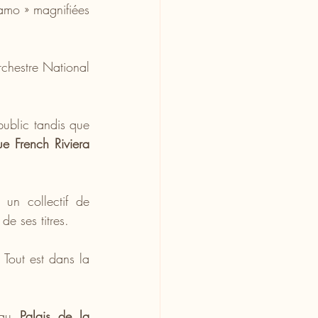
amo » magnifiées 
hestre National 
 fera chanter et danser le public tandis que 
e French Riviera 
, un collectif de 
e ses titres.
Tout est dans la 
 au 
Palais de la 