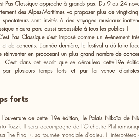
st Pas Classique approche à grands pas. Du 9 au 24 novem
tement des Alpes-Maritimes va proposer plus de vingt-cinq c
es spectateurs sont invités à des voyages musicaux inattendu
sique n'aura paru aussi accessible à tous les publics !
C’est Pas Classique s’est imposé comme un événement très 
t de concerts. L'année dernière, le festival a dû faire face
se réinventer en proposant un plus grand nombre de concert
t. C'est dans cet esprit que se déroulera cette19e édit
par plusieurs temps forts et par la venue d'artist
ps forts
rto Tozzi
. Il sera accompagné de l'Orchestre Philharmoniq
a The Final », sa tournée mondiale d'adieu. Il interprètera 