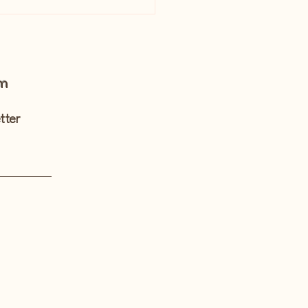
om
tter