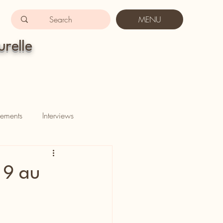
MENU
urelle
ements
Interviews
 9 au