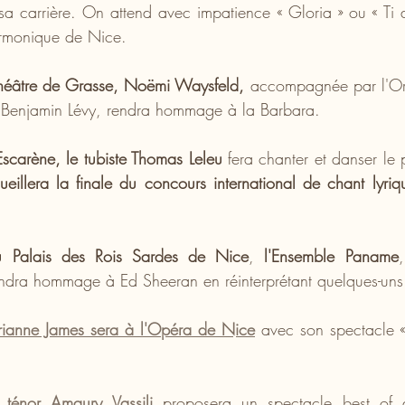
 sa carrière. On attend avec impatience « Gloria » ou « Ti 
armonique de Nice.
héâtre de Grasse, Noëmi Waysfeld,
 accompagnée par l'Orc
 Benjamin Lévy, rendra hommage à la Barbara.
scarène, le tubiste Thomas Leleu
illera la finale du concours international de chant lyriqu
 Palais des Rois Sardes de Nice
, 
l'Ensemble Paname
ndra hommage à Ed Sheeran en réinterprétant quelques-uns d
ianne James sera à l'Opéra de Nice
 avec son spectacle « 
 
ténor Amaury Vassili
 proposera un spectacle best of