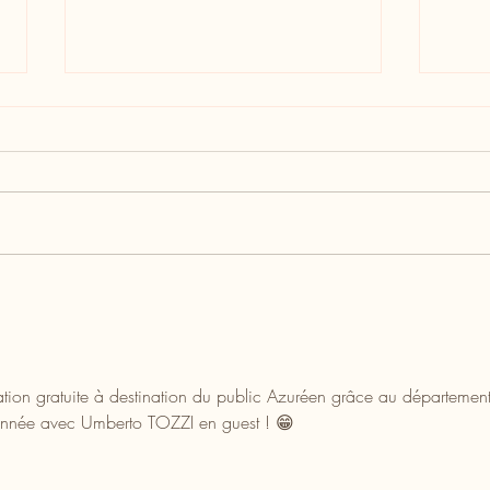
La Côte d’Azur, l’été en scène :
9e éd
festivals, concerts et théâtre
Festi
sous les étoiles
ion gratuite à destination du public Azuréen grâce au département
 année avec Umberto TOZZI en guest ! 😁