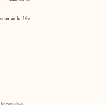
mation de la 19e 
née
Amaury Vassili